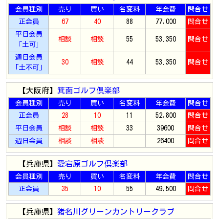
会員種別
売り
買い
名変料
年会費
問合せ
正会員
67
40
88
77,000
問合せ
平日会員
相談
相談
55
53.350
問合せ
「土可」
週日会員
30
相談
44
53.350
問合せ
「土不可」
【大阪府】
箕面ゴルフ倶楽部
会員種別
売り
買い
名変料
年会費
問合せ
正会員
28
10
11
52,800
問合せ
平日会員
相談
相談
33
39600
問合せ
週日会員
相談
相談
26400
問合せ
【兵庫県】
愛宕原ゴルフ倶楽部
会員種別
売り
買い
名変料
年会費
問合せ
正会員
35
10
55
49,500
問合せ
【兵庫県】
猪名川グリーンカントリークラブ