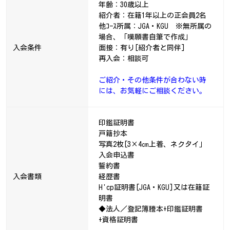
年齢：30歳以上
紹介者：在籍1年以上の正会員2名
他ｺｰｽ所属：JGA・KGU ※無所属の
場合、「嘆願書自筆で作成」
入会条件
面接：有り[紹介者と同伴]
再入会：相談可
ご紹介・その他条件が合わない時
には、お気軽にご相談ください。
印鑑証明書
戸籍抄本
写真2枚[3×4㎝上着、ネクタイ」
入会申込書
誓約書
入会書類
経歴書
H'cp証明書[JGA・KGU]又は在籍証
明書
◆法人／登記簿謄本+印鑑証明書
+資格証明書