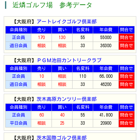
近燐ゴルフ場 参考データ
【大阪府】
アートレイクゴルフ倶楽部
会員種別
売り
買い
名変料
年会費
問合せ
正会員
170
130
55
55000
問合せ
週日会員
相談
相談
33
36300
問合せ
【大阪府】
ＰＧＭ池田カントリークラブ
会員種別
売り
買い
名変料
年会費
問合せ
正会員
10
相談
110
66,000
問合せ
週日会員
相談
相談
33
46200
問合せ
【大阪府】
茨木高原カンツリー倶楽部
会員種別
売り
買い
名変料
年会費
問合せ
正会員
60
40
55
41,800
問合せ
平日会員
相談
25
33
20900
問合せ
【大阪府】
茨木国際ゴルフ倶楽部