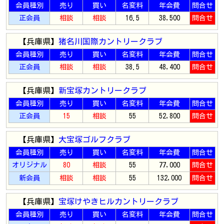
会員種別
売り
買い
名変料
年会費
問合せ
正会員
相談
相談
16.5
38,500
問合せ
【兵庫県】
猪名川国際カントリークラブ
会員種別
売り
買い
名変料
年会費
問合せ
正会員
相談
相談
38.5
48,400
問合せ
【兵庫県】
新宝塚カントリークラブ
会員種別
売り
買い
名変料
年会費
問合せ
正会員
15
相談
55
52,800
問合せ
【兵庫県】
大宝塚ゴルフクラブ
会員種別
売り
買い
名変料
年会費
問合せ
オリジナル
80
相談
55
77,000
問合せ
新会員
相談
相談
55
132,000
問合せ
【兵庫県】
宝塚けやきヒルカントリークラブ
会員種別
売り
買い
名変料
年会費
問合せ