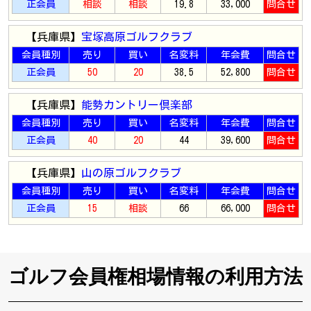
正会員
相談
相談
19.8
33,000
問合せ
【兵庫県】
宝塚高原ゴルフクラブ
会員種別
売り
買い
名変料
年会費
問合せ
正会員
50
20
38.5
52,800
問合せ
【兵庫県】
能勢カントリー倶楽部
会員種別
売り
買い
名変料
年会費
問合せ
正会員
40
20
44
39,600
問合せ
【兵庫県】
山の原ゴルフクラブ
会員種別
売り
買い
名変料
年会費
問合せ
正会員
15
相談
66
66,000
問合せ
ゴルフ会員権相場情報の利用方法