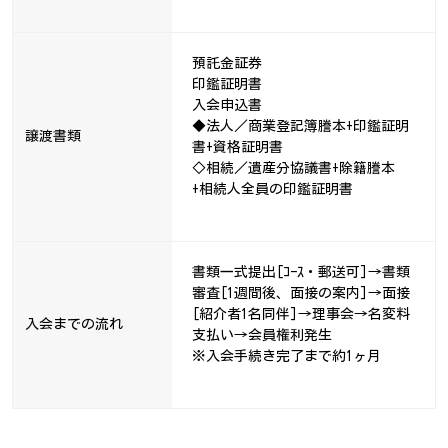
預託金証券
印鑑証明書
入会申込書
◆法人／商業登記簿謄本+印鑑証明
譲渡書類
書+資格証明書
◇相続／遺産分協議書+除籍謄本
+相続人全員の印鑑証明書
書類一式提出[ｺｰｽ・郵送可]→書類
審査[1週間後、面接の案内]→面接
[紹介者1名同伴]→理事会→名変料
入会までの流れ
支払い→会員権利発生
※入会手続き完了まで約1ヶ月