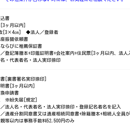
申込書
[3ヶ月以内]
枚[3×4㎝] ◆法人／登録者
口座振替依頼書
書ならびに推薦保証書
／登記簿謄本+印鑑証明書+会社案内+住民票[3ヶ月以内、法人
名・代表者名・法人実印捺印
書[裏書署名実印捺印]
明書[3ヶ月以内]
書換申請書
 ※紛失届[規定]
人／法人名・代表者名・法人実印捺印・登録記名者名を記入
／遺産分割同意書又は遺産相続同意書+除籍謄本+相続人全員
等以内は事務手数料52,500円のみ