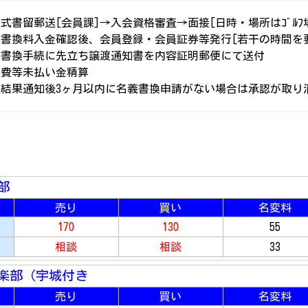
式書留郵送[会員課]→入会資格審査→面接[日時・場所はｺﾞﾙ
書換料入金確認後、会員登録・会員証券等発行[若干の時間を要す
義書換手続に先立ち譲渡通知書を内容証明郵便にて送付
会費等未払い金精算
査結果通知後3ヶ月以内に名義書換申請がない場合は承認が取り
部
売り
買い
名変料
170
130
55
相談
相談
33
楽部（宇城付き
売り
買い
名変料