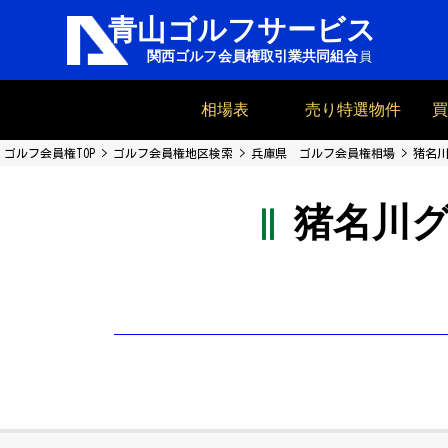
相場表
売り特選物件
ゴルフ会員権TOP
ゴルフ会員権地区検索
兵庫県 ゴルフ会員権相場
猪名
猪名川