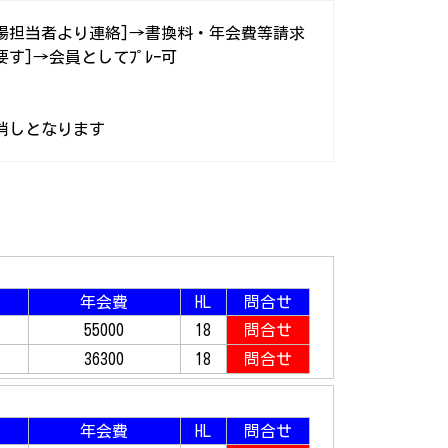
ﾌ場担当者より連絡]→書換料・年会費等請求
]→会員としてﾌﾟﾚｰ可
消しとなります
年会費
HL
問合せ
55000
18
問合せ
36300
18
問合せ
年会費
HL
問合せ