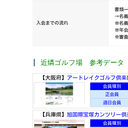
書類一
→名義
入会までの流れ
※名
※年
※審
近燐ゴルフ場 参考データ
【大阪府】
アートレイクゴルフ倶楽
会員種別
正会員
週日会員
【兵庫県】
旭国際宝塚カンツリー倶
会員種別