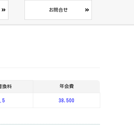
お問合せ
年会費
書換料
.5
38,500