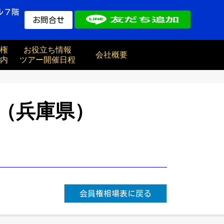
ル７階
お問合せ
権
お役立ち情報
会社概要
内
ツアー開催日程
（兵庫県）
会員権相場表に戻る