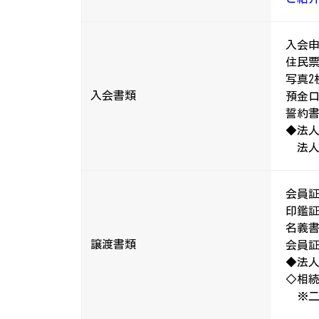
入会
住民票
写真2
入会書類
預金
誓約
◆法人
法人
会員証
印鑑証
名義
譲渡書類
会員証
◆法
◇相続
※二親