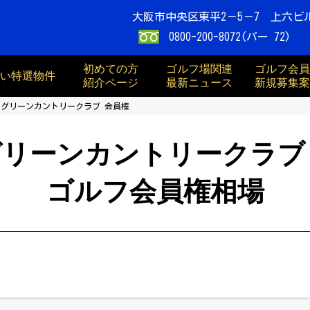
大阪市中央区東平2－5－7 上六ビ
0800-200-8072(パー 72)
初めての方
ゴルフ場関連
ゴルフ会員
買い特選物件
紹介ページ
最新ニュース
新規募集案
川グリーンカントリークラブ 会員権
グリーンカントリークラブ
ゴルフ会員権相場