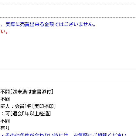
り、実際に売買出来る金額ではございません。
さい。
不問[20未満は念書添付]
：不問
証人：会員1名[実印捺印]
：可[退会5年以上経過]
：不問
：有り
介・その他条件が合わない時には、お気軽にご相談ください。