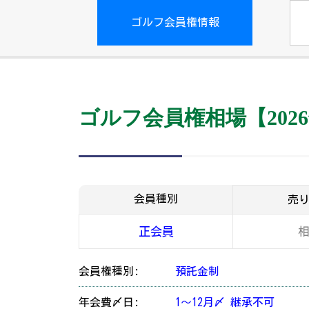
ゴルフ会員権情報
ゴルフ会員権相場【2026
会員種別
売
正会員
会員権種別:
預託金制
年会費〆日:
1～12月〆 継承不可