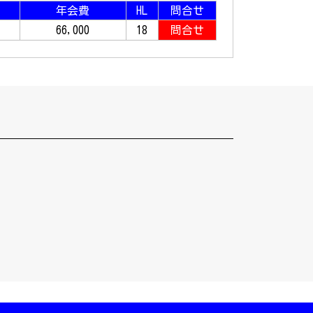
年会費
HL
問合せ
66,000
18
問合せ