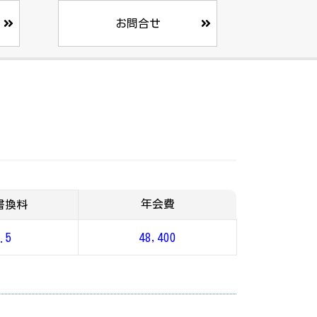
お問合せ
年会費
書換料
.5
48,400