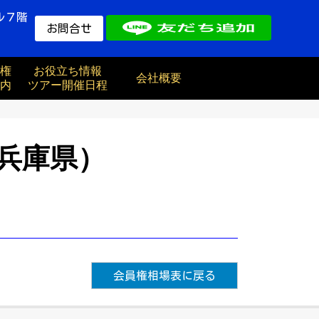
ル７階
お問合せ
権
お役立ち情報
会社概要
内
ツアー開催日程
兵庫県）
会員権相場表に戻る