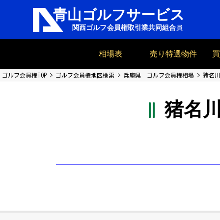
相場表
売り特選物件
ゴルフ会員権TOP
ゴルフ会員権地区検索
兵庫県 ゴルフ会員権相場
猪名川
猪名