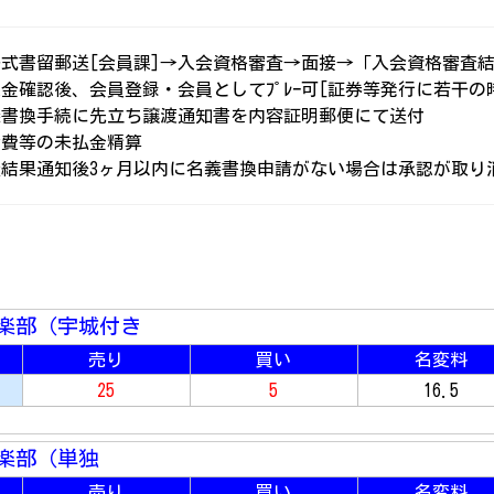
一式書留郵送[会員課]→入会資格審査→面接→「入会資格審査
金確認後、会員登録・会員としてﾌﾟﾚｰ可[証券等発行に若干の
義書換手続に先立ち譲渡通知書を内容証明郵便にて送付
会費等の未払金精算
査結果通知後3ヶ月以内に名義書換申請がない場合は承認が取り
楽部（宇城付き
売り
買い
名変料
25
5
16.5
楽部（単独
売り
買い
名変料