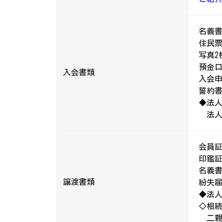
名義
住民票
写真2
預金
入会書類
入会
誓約
◆法人
法人
会員証
印鑑証
名義
譲渡書類
紛失届
◆法
◇相続
二親等