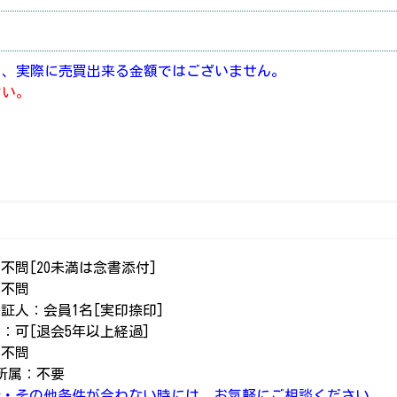
り、実際に売買出来る金額ではございません。
さい。
不問[20未満は念書添付]
：不問
証人：会員1名[実印捺印]
：可[退会5年以上経過]
：不問
ｽ所属：不要
介・その他条件が合わない時には、お気軽にご相談ください。