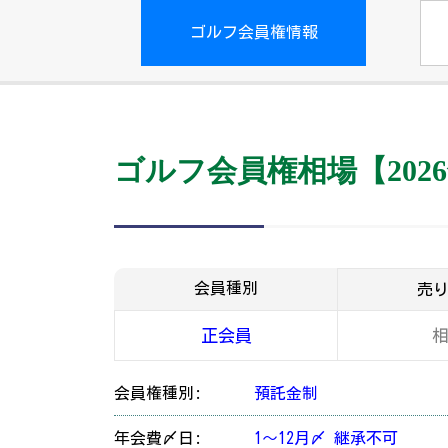
ゴルフ会員権情報
ゴルフ会員権相場【2026
会員種別
売
正会員
会員権種別:
預託金制
年会費〆日:
1～12月〆 継承不可