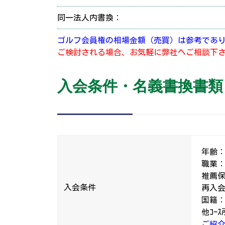
同一法人内書換：
ゴルフ会員権の相場金額（売買）は参考であ
ご検討される場合、お気軽に弊社へご相談下
入会条件・名義書換書類
年齢：
職業
推薦保
入会条件
再入会
国籍
他ｺｰ
ご紹