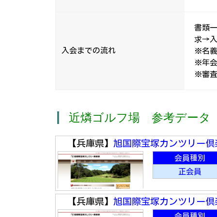
書類
求→入
入会までの流れ
※名
※年
※審
近燐ゴルフ場 参考データ
【兵庫県】
旭国際宝塚カンツリー倶
会員種別
正会員
【兵庫県】
旭国際宝塚カンツリー倶
会員種別