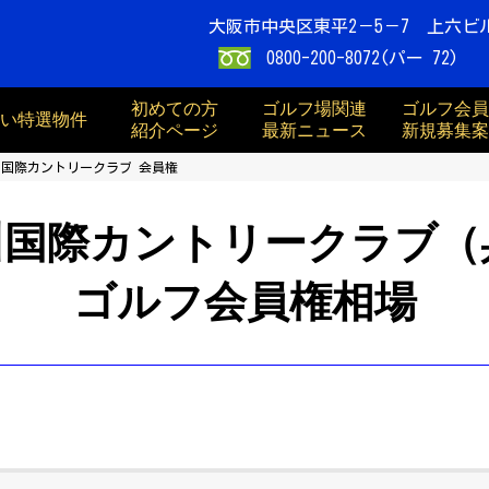
大阪市中央区東平2－5－7 上六ビ
0800-200-8072(パー 72)
初めての方
ゴルフ場関連
ゴルフ会員
買い特選物件
紹介ページ
最新ニュース
新規募集案
国際カントリークラブ 会員権
川国際カントリークラブ（
ゴルフ会員権相場