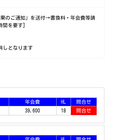
結果のご通知」を送付→書換料・年会費等請
時間を要す]
消しとなります
年会費
HL
問合せ
39,600
18
問合せ
年会費
HL
問合せ