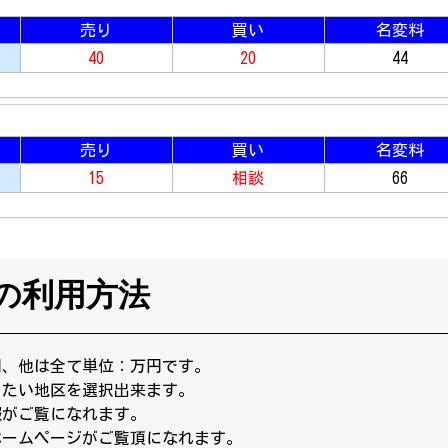
売り
買い
名変料
40
20
44
売り
買い
名変料
15
相談
66
の利用方法
円、他は全て単位：万円です。
りたい地区を選択出来ます。
報がご覧になれます。
ホームページがご覧頂になれます。