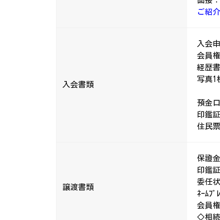
面接
ご紹
入会
会員
経歴
写真1
入会書類
預金
印鑑
住民
保證
印鑑証
委任状
譲渡書類
ﾈｰﾑﾌ
会員
◇相続