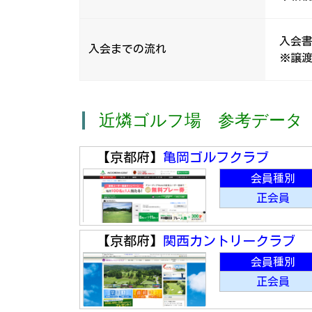
入会
入会までの流れ
※譲渡
近燐ゴルフ場 参考データ
【京都府】
亀岡ゴルフクラブ
会員種別
正会員
【京都府】
関西カントリークラブ
会員種別
正会員