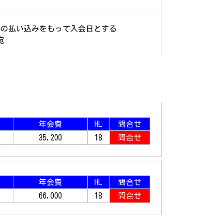
料の払い込みをもって入会日とする
宛
年会費
HL
問合せ
35,200
18
問合せ
年会費
HL
問合せ
66,000
18
問合せ