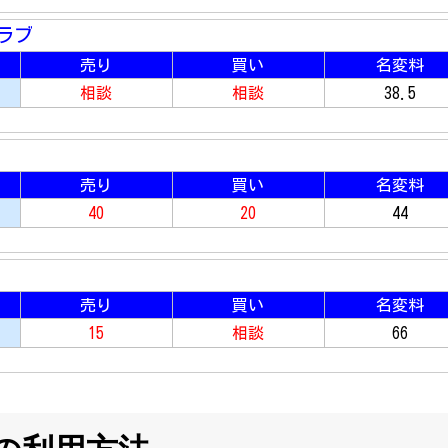
ラブ
売り
買い
名変料
相談
相談
38.5
売り
買い
名変料
40
20
44
売り
買い
名変料
15
相談
66