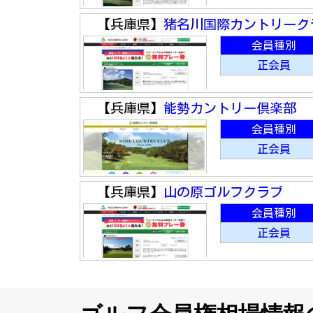
【兵庫県】
猪名川国際カントリーク
会員種別
正会員
【兵庫県】
能勢カントリー倶楽部
会員種別
正会員
【兵庫県】
山の原ゴルフクラブ
会員種別
正会員