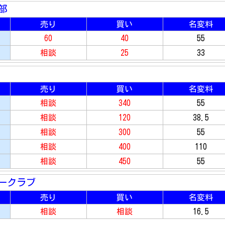
部
売り
買い
名変料
60
40
55
相談
25
33
売り
買い
名変料
相談
340
55
相談
120
38.5
相談
300
55
相談
400
110
相談
450
55
ークラブ
売り
買い
名変料
相談
相談
16.5