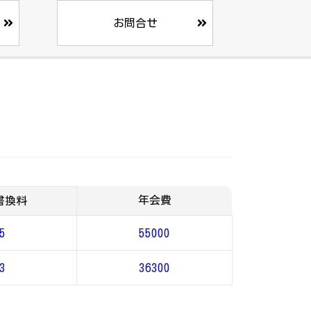
お問合せ
年会費
書換料
5
55000
3
36300