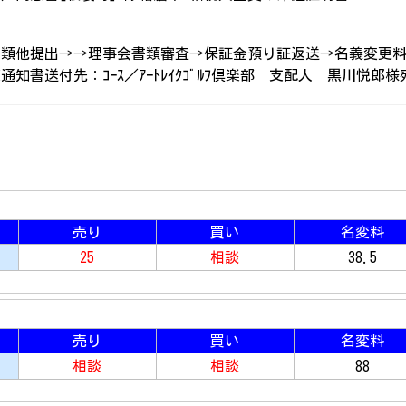
書類他提出→→理事会書類審査→保証金預り証返送→名義変更
通知書送付先：ｺｰｽ／ｱｰﾄﾚｲｸｺﾞﾙﾌ倶楽部 支配人 黒川悦郎様
売り
買い
名変料
25
相談
38.5
売り
買い
名変料
相談
相談
88