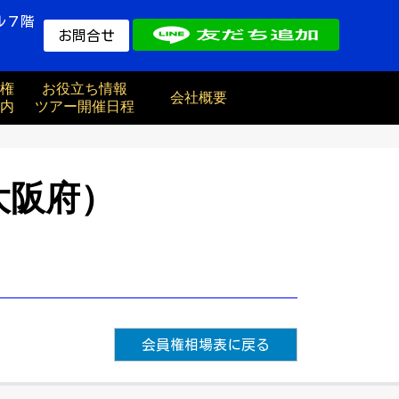
ル７階
お問合せ
権
お役立ち情報
会社概要
内
ツアー開催日程
大阪府）
会員権相場表に戻る