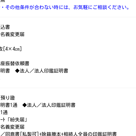
：無
介・その他条件が合わない時には、お気軽にご相談ください。
申込書
権名義変更届
書
枚[4×4㎝]
口座振替依頼書
証明書 ◆法人／法人印鑑証明書
票
金預り證
明書1通 ◆法人／法人印鑑証明書
1通
ﾟﾚｰﾄ「紛失届」
権名義変更届
／同意書[私製可]+除籍謄本+相続人全員の印鑑証明書