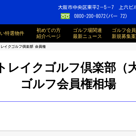
大阪市中央区東平2－5－7 上六ビ
0800-200-8072(パー 72)
初めての方
ゴルフ場関連
ゴルフ会員
買い特選物件
紹介ページ
最新ニュース
新規募集案
レイクゴルフ倶楽部 会員権
トレイクゴルフ倶楽部（
ゴルフ会員権相場