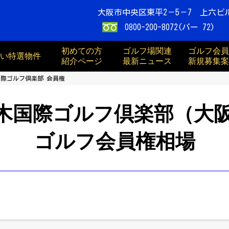
大阪市中央区東平2－5－7 上六ビ
0800-200-8072(パー 72)
初めての方
ゴルフ場関連
ゴルフ会員
買い特選物件
紹介ページ
最新ニュース
新規募集案
際ゴルフ倶楽部 会員権
木国際ゴルフ倶楽部（大
ゴルフ会員権相場