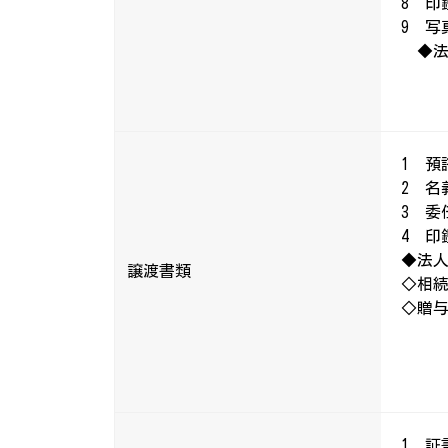
8 
9 
◆法
1 預
2 名
3 委
4 印
◆法人
譲渡書類
◇相続
◇贈与
1 証