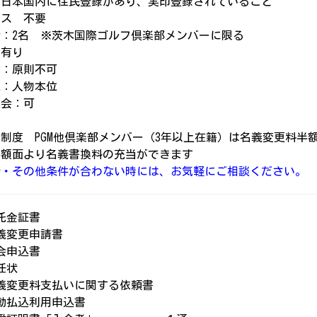
：日本国内に住民登録があり、実印登録されていること
ース 不要
者：2名 ※茨木国際ゴルフ倶楽部メンバーに限る
：有り
会：原則不可
他：人物本位
入会：可
制度 PGM他倶楽部メンバー（3年以上在籍）は名義変更料
券額面より名義書換料の充当ができます
介・その他条件が合わない時には、お気軽にご相談ください。
託金証書
義変更申請書
会申込書
任状
義変更料支払いに関する依頼書
自動払込利用申込書