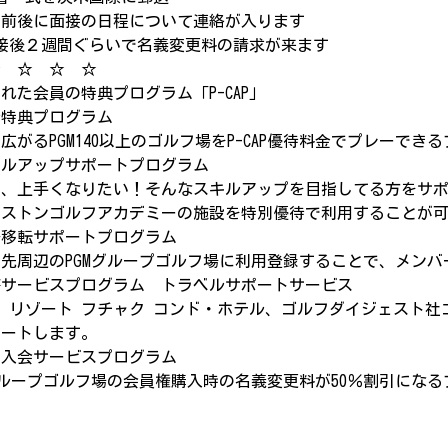
0日前後に面接の日程について連絡が入ります
接後２週間ぐらいで名義変更料の請求が来ます
☆ ☆ ☆ ☆
れた会員の特典プログラム「P-CAP」
待特典プログラム
広がるPGM140以上のゴルフ場をP-CAP優待料金でプレーでき
ベルアップサポートプログラム
と、上手くなりたい！そんなスキルアップを目指してる方をサ
ヂストンゴルフアカデミーの施設を特別優待で利用することが
居移転サポートプログラム
先周辺のPGMグループゴルフ場に利用登録することで、メン
携サービスプログラム トラベルサポートサービス
 リゾート フチャク コンド・ホテル、ゴルフダイジェスト
ポートします。
加入会サービスプログラム
グループゴルフ場の会員権購入時の名義変更料が50％割引にな