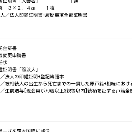
印鑑証明書「入会者」 １通
写真 ３×２．４㎝ １枚
人／法人印鑑証明書+履歴事項全部証明書
託金証書
義変更申請書
任状
鑑証明書「譲渡人」
／法人の印鑑証明+登記簿謄本
／被相続人の出生から死亡までの一貫した原戸籍+相続におけ
／生前贈与[現会員が70歳以上3親等以内]続柄を証する戸籍全
書一式を茨木国際に郵送