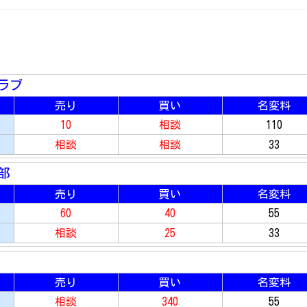
ラブ
売り
買い
名変料
10
相談
110
相談
相談
33
部
売り
買い
名変料
60
40
55
相談
25
33
売り
買い
名変料
相談
340
55