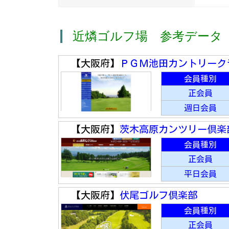
近燐ゴルフ場 参考データ
【大阪府】
ＰＧＭ池田カントリーク
会員種別
正会員
週日会員
【大阪府】
茨木高原カンツリー倶楽
会員種別
正会員
平日会員
【大阪府】
伏尾ゴルフ倶楽部
会員種別
正会員