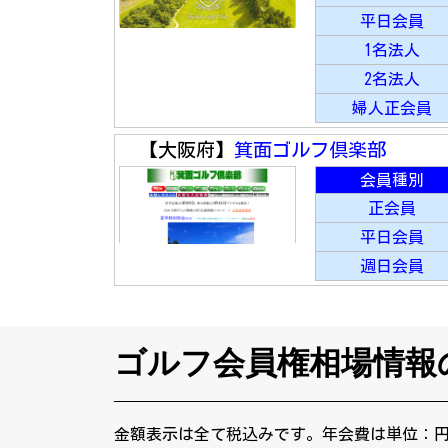
平日会員
1名法人
2名法人
婦人正会員
【大阪府】
箕面ゴルフ倶楽部
会員種別
正会員
平日会員
週日会員
ゴルフ会員権相場情報
金額表示は全て税込みです。年会費は単位：