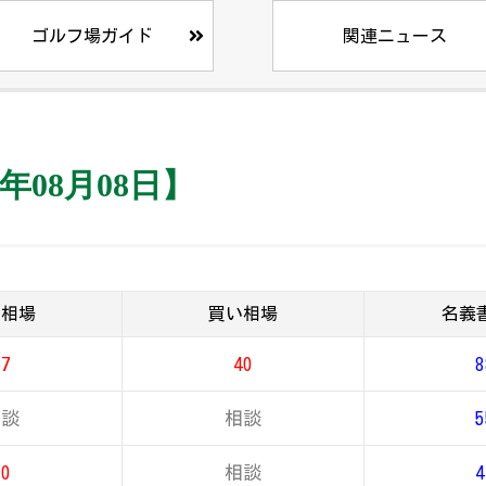
ゴルフ場ガイド
関連ニュース
年08月08日】
り相場
買い相場
名義
67
40
8
相談
相談
5
30
相談
4