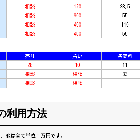
相談
120
38.5
相談
300
55
相談
400
110
相談
450
55
売り
買い
名変料
28
10
11
相談
相談
33
相談
相談
の利用方法
円、他は全て単位：万円です。