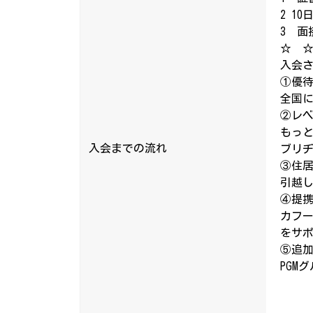
2 1
3 面
☆ 
入会さ
①優
全国に
②レ
もっ
入会までの流れ
ブリ
③住
引越し
④提
カフー
をサ
⑤追
PGM