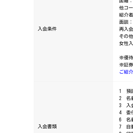
国籍
他コ
紹介
面談
入会条件
再入
その
女性
※優待
※証
ご紹
1 預
2 名
3 入
4 委
6 名
入会書類
7 