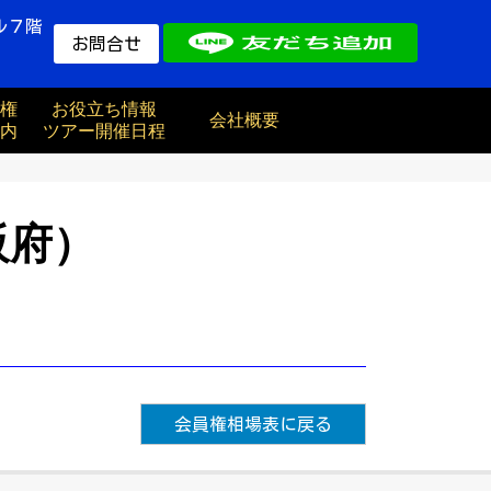
ル７階
お問合せ
権
お役立ち情報
会社概要
内
ツアー開催日程
阪府）
会員権相場表に戻る