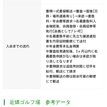
書類一式書留郵送→審査→面接[日
時・場所連絡有り]→承認→書換
料・年会費等請求→名義書換料入
金確認後、会員登録・会員証券等
発行[会員としてﾌﾟﾚｰ可]
※名義書換手続に先立ち譲渡通知
書を内容証明郵便にて送付
入会までの流れ
※年金費等未払金精算
※審査結果通知後、3ヶ月以内に名
義書換申請がない場合は承認が取
り消しとなります
※書類請求は返信用封筒に切手を
貼付、郵送にて請求
※書類郵送の際は照会可能の郵便
にて郵送
近燐ゴルフ場 参考データ