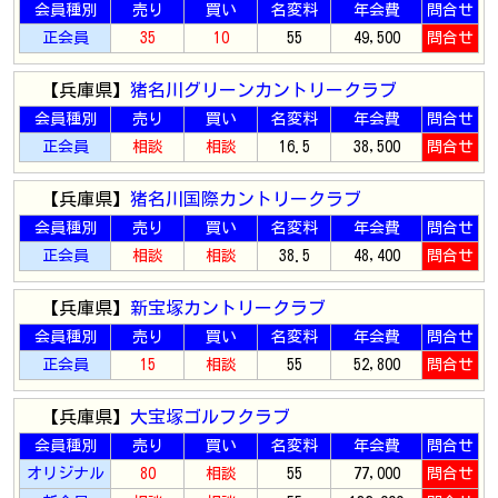
会員種別
売り
買い
名変料
年会費
問合せ
正会員
35
10
55
49,500
問合せ
【兵庫県】
猪名川グリーンカントリークラブ
会員種別
売り
買い
名変料
年会費
問合せ
正会員
相談
相談
16.5
38,500
問合せ
【兵庫県】
猪名川国際カントリークラブ
会員種別
売り
買い
名変料
年会費
問合せ
正会員
相談
相談
38.5
48,400
問合せ
【兵庫県】
新宝塚カントリークラブ
会員種別
売り
買い
名変料
年会費
問合せ
正会員
15
相談
55
52,800
問合せ
【兵庫県】
大宝塚ゴルフクラブ
会員種別
売り
買い
名変料
年会費
問合せ
オリジナル
80
相談
55
77,000
問合せ