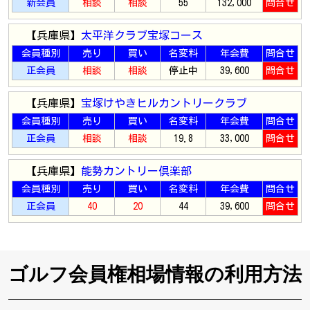
新会員
相談
相談
55
132,000
問合せ
【兵庫県】
太平洋クラブ宝塚コース
会員種別
売り
買い
名変料
年会費
問合せ
正会員
相談
相談
停止中
39,600
問合せ
【兵庫県】
宝塚けやきヒルカントリークラブ
会員種別
売り
買い
名変料
年会費
問合せ
正会員
相談
相談
19.8
33,000
問合せ
【兵庫県】
能勢カントリー倶楽部
会員種別
売り
買い
名変料
年会費
問合せ
正会員
40
20
44
39,600
問合せ
ゴルフ会員権相場情報の利用方法