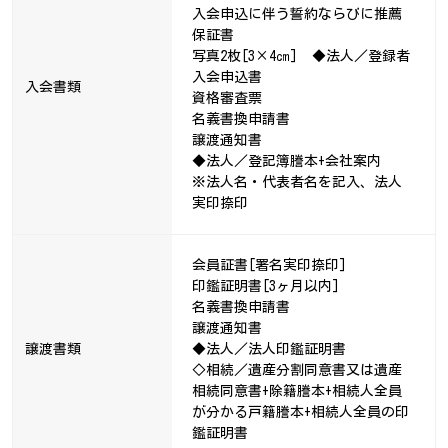
入会申込に伴う誓約ならびに推薦
保証書
写真2枚[3×4㎝] ◆法人／登録者
入会申込書
入会書類
資格審査票
名義書換申請書
譲渡通知書
◆法人／登記簿謄本+会社案内
※法人名・代表者名を記入、法人
実印捺印
会員証書[署名実印捺印]
印鑑証明書[3ヶ月以内]
名義書換申請書
譲渡通知書
譲渡書類
◆法人／法人印鑑証明書
◇相続／遺産分割同意書又は遺産
相続同意書+除籍謄本+相続人全員
が分かる戸籍謄本+相続人全員の印
鑑証明書