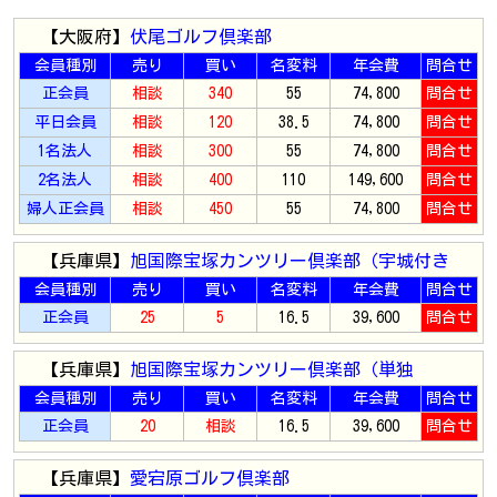
【大阪府】
伏尾ゴルフ倶楽部
会員種別
売り
買い
名変料
年会費
問合せ
正会員
相談
340
55
74,800
問合せ
平日会員
相談
120
38.5
74,800
問合せ
1名法人
相談
300
55
74,800
問合せ
2名法人
相談
400
110
149,600
問合せ
婦人正会員
相談
450
55
74,800
問合せ
【兵庫県】
旭国際宝塚カンツリー倶楽部（宇城付き
会員種別
売り
買い
名変料
年会費
問合せ
正会員
25
5
16.5
39,600
問合せ
【兵庫県】
旭国際宝塚カンツリー倶楽部（単独
会員種別
売り
買い
名変料
年会費
問合せ
正会員
20
相談
16.5
39,600
問合せ
【兵庫県】
愛宕原ゴルフ倶楽部