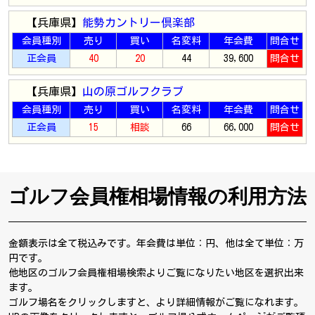
【兵庫県】
能勢カントリー倶楽部
会員種別
売り
買い
名変料
年会費
問合せ
正会員
40
20
44
39,600
問合せ
【兵庫県】
山の原ゴルフクラブ
会員種別
売り
買い
名変料
年会費
問合せ
正会員
15
相談
66
66,000
問合せ
ゴルフ会員権相場情報の利用方法
金額表示は全て税込みです。年会費は単位：円、他は全て単位：万
円です。
他地区のゴルフ会員権相場検索よりご覧になりたい地区を選択出来
ます。
ゴルフ場名をクリックしますと、より詳細情報がご覧になれます。