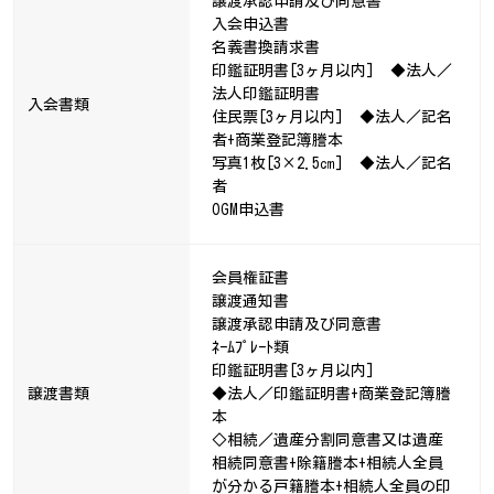
譲渡承認申請及び同意書
入会申込書
名義書換請求書
印鑑証明書[3ヶ月以内] ◆法人／
法人印鑑証明書
入会書類
住民票[3ヶ月以内] ◆法人／記名
者+商業登記簿謄本
写真1枚[3×2.5㎝] ◆法人／記名
者
OGM申込書
会員権証書
譲渡通知書
譲渡承認申請及び同意書
ﾈｰﾑﾌﾟﾚｰﾄ類
印鑑証明書[3ヶ月以内]
譲渡書類
◆法人／印鑑証明書+商業登記簿謄
本
◇相続／遺産分割同意書又は遺産
相続同意書+除籍謄本+相続人全員
が分かる戸籍謄本+相続人全員の印