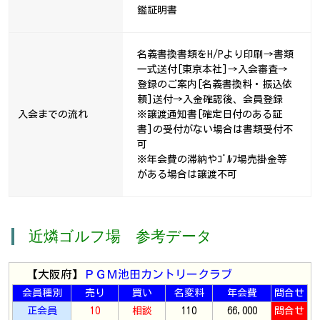
鑑証明書
名義書換書類をH/Pより印刷→書類
一式送付[東京本社]→入会審査→
登録のご案内[名義書換料・振込依
頼]送付→入金確認後、会員登録
入会までの流れ
※譲渡通知書[確定日付のある証
書]の受付がない場合は書類受付不
可
※年会費の滞納やｺﾞﾙﾌ場売掛金等
がある場合は譲渡不可
近燐ゴルフ場 参考データ
【大阪府】
ＰＧＭ池田カントリークラブ
会員種別
売り
買い
名変料
年会費
問合せ
正会員
10
相談
110
66,000
問合せ