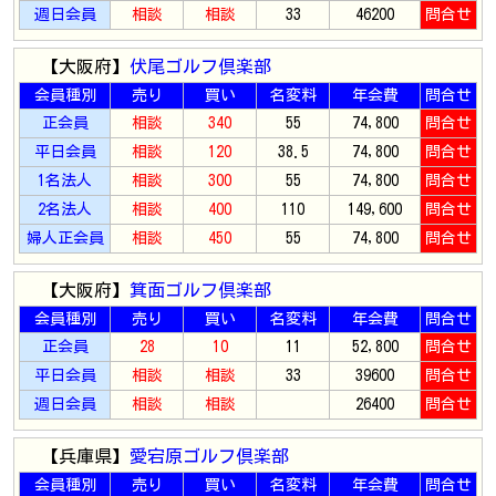
週日会員
相談
相談
33
46200
問合せ
【大阪府】
伏尾ゴルフ倶楽部
会員種別
売り
買い
名変料
年会費
問合せ
正会員
相談
340
55
74,800
問合せ
平日会員
相談
120
38.5
74,800
問合せ
1名法人
相談
300
55
74,800
問合せ
2名法人
相談
400
110
149,600
問合せ
婦人正会員
相談
450
55
74,800
問合せ
【大阪府】
箕面ゴルフ倶楽部
会員種別
売り
買い
名変料
年会費
問合せ
正会員
28
10
11
52,800
問合せ
平日会員
相談
相談
33
39600
問合せ
週日会員
相談
相談
26400
問合せ
【兵庫県】
愛宕原ゴルフ倶楽部
会員種別
売り
買い
名変料
年会費
問合せ