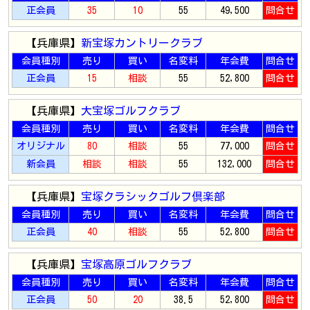
正会員
35
10
55
49,500
問合せ
【兵庫県】
新宝塚カントリークラブ
会員種別
売り
買い
名変料
年会費
問合せ
正会員
15
相談
55
52,800
問合せ
【兵庫県】
大宝塚ゴルフクラブ
会員種別
売り
買い
名変料
年会費
問合せ
オリジナル
80
相談
55
77,000
問合せ
新会員
相談
相談
55
132,000
問合せ
【兵庫県】
宝塚クラシックゴルフ倶楽部
会員種別
売り
買い
名変料
年会費
問合せ
正会員
40
相談
55
52,800
問合せ
【兵庫県】
宝塚高原ゴルフクラブ
会員種別
売り
買い
名変料
年会費
問合せ
正会員
50
20
38.5
52,800
問合せ