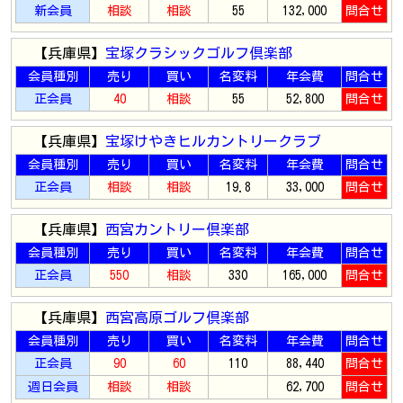
新会員
相談
相談
55
132,000
問合せ
【兵庫県】
宝塚クラシックゴルフ倶楽部
会員種別
売り
買い
名変料
年会費
問合せ
正会員
40
相談
55
52,800
問合せ
【兵庫県】
宝塚けやきヒルカントリークラブ
会員種別
売り
買い
名変料
年会費
問合せ
正会員
相談
相談
19.8
33,000
問合せ
【兵庫県】
西宮カントリー倶楽部
会員種別
売り
買い
名変料
年会費
問合せ
正会員
550
相談
330
165,000
問合せ
【兵庫県】
西宮高原ゴルフ倶楽部
会員種別
売り
買い
名変料
年会費
問合せ
正会員
90
60
110
88,440
問合せ
週日会員
相談
相談
62,700
問合せ