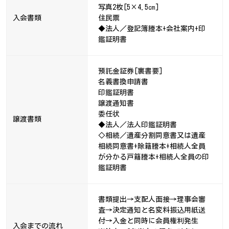
写真2枚[5×4.5㎝]
入会書類
住民票
◆法人／登記簿謄本+会社案内+印
鑑証明書
預託金証券[裏書要]
名義書換申請書
印鑑証明書
譲渡通知書
委任状
譲渡書類
◆法人／法人印鑑証明書
◇相続／遺産分割同意書又は遺産
相続同意書+除籍謄本+相続人全員
が分かる戸籍謄本+相続人全員の印
鑑証明書
書類提出→支配人面接→理事会審
査→決定通知と名変料振込用紙送
付→入金と同時に会員権利発生
入会までの流れ