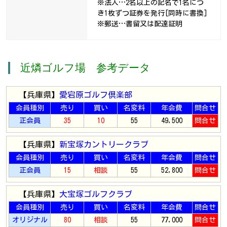
※法人…2名以上の記名で1名につ
き1枚ずつ証券を発行[同時に書換]
※郵送…書留又は配達証明
近燐ゴルフ場 参考データ
【兵庫県】
愛宕原ゴルフ倶楽部
会員種別
売り
買い
名変料
年会費
問合せ
正会員
35
10
55
49,500
問合せ
【兵庫県】
新宝塚カントリークラブ
会員種別
売り
買い
名変料
年会費
問合せ
正会員
15
相談
55
52,800
問合せ
【兵庫県】
大宝塚ゴルフクラブ
会員種別
売り
買い
名変料
年会費
問合せ
オリジナル
80
相談
55
77,000
問合せ