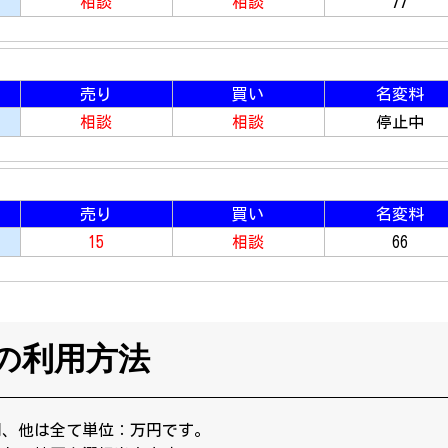
相談
相談
77
売り
買い
名変料
相談
相談
停止中
売り
買い
名変料
15
相談
66
の利用方法
円、他は全て単位：万円です。