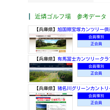
近燐ゴルフ場 参考データ
【兵庫県】
旭国際宝塚カンツリー倶
会員種別
正会員
【兵庫県】
有馬冨士カンツリークラ
会員種別
正会員
【兵庫県】
猪名川グリーンカントリ
会員種別
正会員