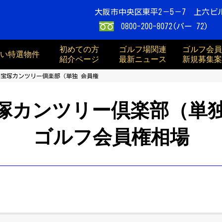
大阪市中央区東平2－5－7 上六ビ
0800-200-8072(パー 72)
初めての方
ゴルフ場関連
ゴルフ会員
買い特選物件
紹介ページ
最新ニュース
新規募集案
際宝塚カンツリー倶楽部（単独 会員権
塚カンツリー倶楽部（単
ゴルフ会員権相場