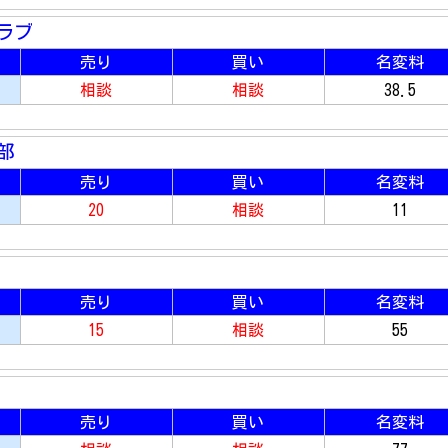
ラブ
売り
買い
名変料
相談
相談
38.5
部
売り
買い
名変料
20
相談
11
売り
買い
名変料
15
相談
55
売り
買い
名変料