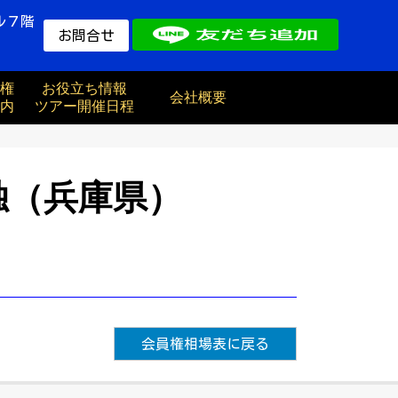
ル７階
お問合せ
権
お役立ち情報
会社概要
内
ツアー開催日程
独（兵庫県）
会員権相場表に戻る