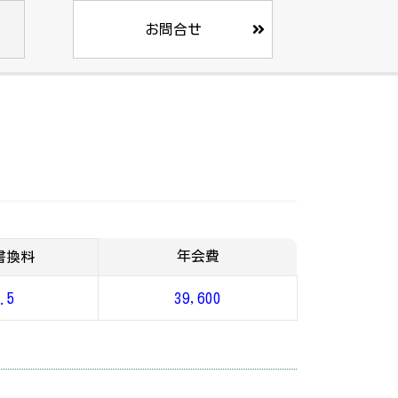
お問合せ
年会費
書換料
.5
39,600