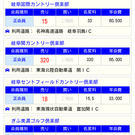
岐阜国際カントリー倶楽部
会員種別
売り
買い
名変料
年会費
15
正会員
ご相談
33
60,500
利用道路： 名神高速道路 岐阜羽島IＣ
岐阜関カントリー倶楽部
会員種別
売り
買い
名変料
年会費
320
正会員
ご相談
330
66,000
利用道路： 東海北陸自動車道 関ＩＣ
岐阜セントフィールドカントリー倶楽部
会員種別
売り
買い
名変料
年会費
18
正会員
ご相談
16.5
33,000
利用道路： 東海環状自動車道 富加関ＩＣ
ぎふ美濃ゴルフ倶楽部
会員種別
売り
買い
名変料
年会費