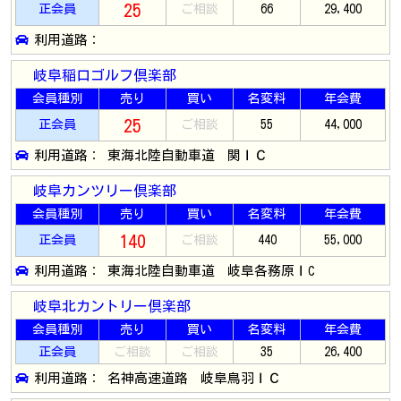
25
正会員
ご相談
66
29,400
利用道路：
岐阜稲口ゴルフ倶楽部
会員種別
売り
買い
名変料
年会費
25
正会員
ご相談
55
44,000
利用道路： 東海北陸自動車道 関ＩＣ
岐阜カンツリー倶楽部
会員種別
売り
買い
名変料
年会費
140
正会員
ご相談
440
55,000
利用道路： 東海北陸自動車道 岐阜各務原ＩC
岐阜北カントリー倶楽部
会員種別
売り
買い
名変料
年会費
正会員
ご相談
ご相談
35
26,400
利用道路： 名神高速道路 岐阜鳥羽ＩＣ