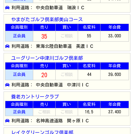
利用道路： 中央自動車道 瑞浪ＩＣ
やまがたゴルフ倶楽部美山コース
会員種別
売り
買い
名変料
年会費
35
正会員
ご相談
55
33,000
利用道路： 東海北陸自動車道 美濃ＩＣ
ユーグリーン中津川ゴルフ倶楽部
会員種別
売り
買い
名変料
年会費
20
正会員
ご相談
44
39,600
利用道路： 中央自動車道 中津川ＩＣ
養老カントリークラブ
会員種別
売り
買い
名変料
年会費
正会員
ご相談
ご相談
16.5
37,400
利用道路： 名神高速道路 関ヶ原ＩＣ
レイクグリーンゴルフ倶楽部