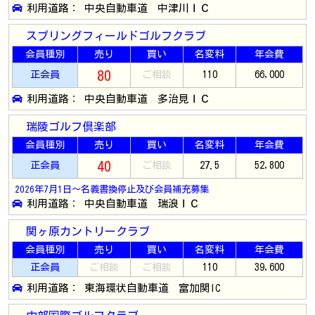
利用道路： 中央自動車道 中津川ＩＣ
スプリングフィールドゴルフクラブ
会員種別
売り
買い
名変料
年会費
80
正会員
ご相談
110
66,000
利用道路： 中央自動車道 多治見ＩＣ
瑞陵ゴルフ倶楽部
会員種別
売り
買い
名変料
年会費
40
正会員
ご相談
27.5
52,800
2026年7月1日～名義書換停止及び会員補充募集
利用道路： 中央自動車道 瑞浪ＩＣ
関ヶ原カントリークラブ
会員種別
売り
買い
名変料
年会費
正会員
ご相談
ご相談
110
39,600
利用道路： 東海環状自動車道 富加関IC