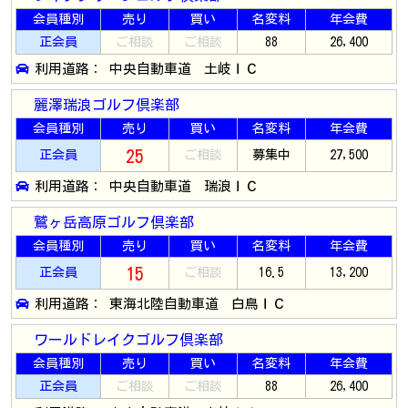
会員種別
売り
買い
名変料
年会費
正会員
ご相談
ご相談
88
26,400
利用道路： 中央自動車道 土岐ＩＣ
麗澤瑞浪ゴルフ倶楽部
会員種別
売り
買い
名変料
年会費
25
正会員
ご相談
募集中
27,500
利用道路： 中央自動車道 瑞浪ＩＣ
鷲ヶ岳高原ゴルフ倶楽部
会員種別
売り
買い
名変料
年会費
15
正会員
ご相談
16.5
13,200
利用道路： 東海北陸自動車道 白鳥ＩＣ
ワールドレイクゴルフ倶楽部
会員種別
売り
買い
名変料
年会費
正会員
ご相談
ご相談
88
26,400