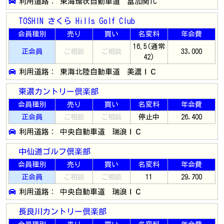
利用道路： 東海環状自動車道 富加関IC
TOSHIN さくら Hills Golf Club
会員種別
売り
買い
名変料
年会費
16.5(通常
正会員
ご相談
ご相談
33,000
42)
利用道路： 東海北陸自動車道 美濃ＩＣ
東濃カントリー倶楽部
会員種別
売り
買い
名変料
年会費
正会員
ご相談
ご相談
停止中
26,400
利用道路： 中央自動車道 瑞浪ＩＣ
中仙道ゴルフ倶楽部
会員種別
売り
買い
名変料
年会費
正会員
ご相談
ご相談
11
29,700
利用道路： 中央自動車道 瑞浪ＩＣ
長良川カントリー倶楽部