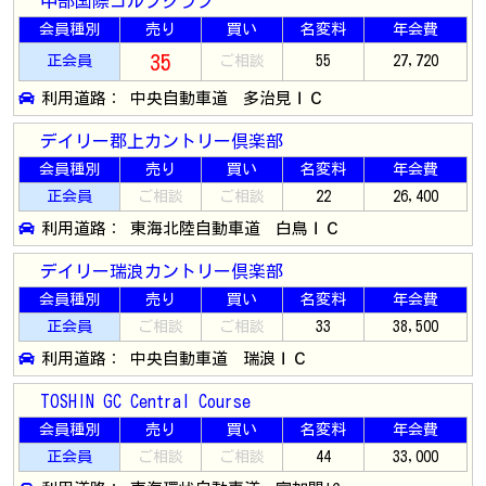
中部国際ゴルフクラブ
会員種別
売り
買い
名変料
年会費
35
正会員
ご相談
55
27,720
利用道路： 中央自動車道 多治見ＩＣ
デイリー郡上カントリー倶楽部
会員種別
売り
買い
名変料
年会費
正会員
ご相談
ご相談
22
26,400
利用道路： 東海北陸自動車道 白鳥ＩＣ
デイリー瑞浪カントリー倶楽部
会員種別
売り
買い
名変料
年会費
正会員
ご相談
ご相談
33
38,500
利用道路： 中央自動車道 瑞浪ＩＣ
TOSHIN GC Central Course
会員種別
売り
買い
名変料
年会費
正会員
ご相談
ご相談
44
33,000