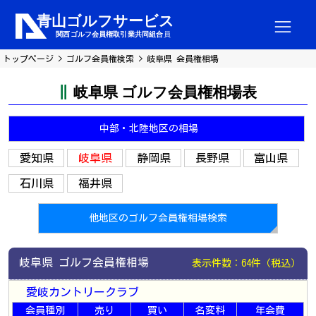
トップページ
ゴルフ会員権検索
岐阜県 会員権相場
岐阜県 ゴルフ会員権相場表
中部・北陸地区の相場
愛知県
岐阜県
静岡県
長野県
富山県
石川県
福井県
他地区のゴルフ会員権相場検索
岐阜県 ゴルフ会員権相場
表示件数：64件（税込）
愛岐カントリークラブ
会員種別
売り
買い
名変料
年会費