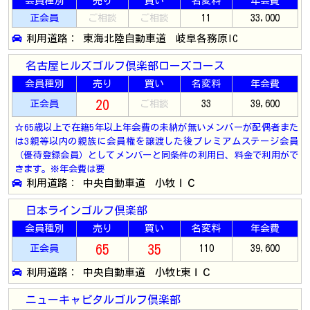
会員種別
売り
買い
名変料
年会費
正会員
ご相談
ご相談
11
33,000
利用道路： 東海北陸自動車道 岐阜各務原IC
名古屋ヒルズゴルフ倶楽部ローズコース
会員種別
売り
買い
名変料
年会費
20
正会員
ご相談
33
39,600
☆65歳以上で在籍5年以上年会費の未納が無いメンバーが配偶者また
は3親等以内の親族に会員権を譲渡した後プレミアムステージ会員
（優待登録会員）としてメンバーと同条件の利用日、料金で利用がで
きます。※年会費は要
利用道路： 中央自動車道 小牧ＩＣ
日本ラインゴルフ倶楽部
会員種別
売り
買い
名変料
年会費
65
35
正会員
110
39,600
利用道路： 中央自動車道 小牧ﾋ東ＩＣ
ニューキャピタルゴルフ倶楽部