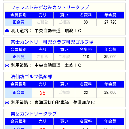
フォレストみずなみカントリークラブ
会員種別
売り
買い
名変料
年会費
正会員
ご相談
ご相談
33
27,720
利用道路： 中央自動車道 瑞浪ＩＣ
富士カントリー可児クラブ可児ゴルフ場
会員種別
売り
買い
名変料
年会費
正会員
ご相談
ご相談
110
39,600
利用道路： 中央自動車道 土岐ＩＣ
法仙坊ゴルフ倶楽部
会員種別
売り
買い
名変料
年会費
25
正会員
ご相談
22
39,600
利用道路： 東海環状自動車道 美濃加茂IC
美岳カントリークラブ
会員種別
売り
買い
名変料
年会費