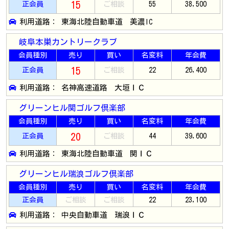
15
正会員
ご相談
55
38,500
利用道路： 東海北陸自動車道 美濃IC
岐阜本巣カントリークラブ
会員種別
売り
買い
名変料
年会費
15
正会員
ご相談
22
26,400
利用道路： 名神高速道路 大垣ＩＣ
グリーンヒル関ゴルフ倶楽部
会員種別
売り
買い
名変料
年会費
20
正会員
ご相談
44
39,600
利用道路： 東海北陸自動車道 関ＩＣ
グリーンヒル瑞浪ゴルフ倶楽部
会員種別
売り
買い
名変料
年会費
正会員
ご相談
ご相談
22
23,100
利用道路： 中央自動車道 瑞浪ＩＣ