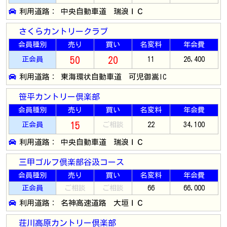
利用道路： 中央自動車道 瑞浪ＩＣ
さくらカントリークラブ
会員種別
売り
買い
名変料
年会費
50
20
正会員
11
26,400
利用道路： 東海環状自動車道 可児御嵩IC
笹平カントリー倶楽部
会員種別
売り
買い
名変料
年会費
15
正会員
ご相談
22
34,100
利用道路： 中央自動車道 瑞浪ＩＣ
三甲ゴルフ倶楽部谷汲コース
会員種別
売り
買い
名変料
年会費
正会員
ご相談
ご相談
66
66,000
利用道路： 名神高速道路 大垣ＩＣ
荘川高原カントリー倶楽部