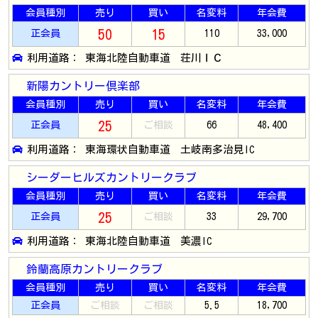
会員種別
売り
買い
名変料
年会費
50
15
正会員
110
33,000
利用道路： 東海北陸自動車道 荘川ＩＣ
新陽カントリー倶楽部
会員種別
売り
買い
名変料
年会費
25
正会員
ご相談
66
48,400
利用道路： 東海環状自動車道 土岐南多治見IC
シーダーヒルズカントリークラブ
会員種別
売り
買い
名変料
年会費
25
正会員
ご相談
33
29,700
利用道路： 東海北陸自動車道 美濃IC
鈴蘭高原カントリークラブ
会員種別
売り
買い
名変料
年会費
正会員
ご相談
ご相談
5.5
18,700