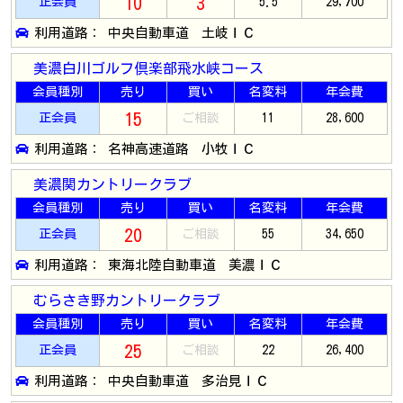
10
3
正会員
5.5
29,700
利用道路： 中央自動車道 土岐ＩＣ
美濃白川ゴルフ倶楽部飛水峡コース
会員種別
売り
買い
名変料
年会費
15
正会員
ご相談
11
28,600
利用道路： 名神高速道路 小牧ＩＣ
美濃関カントリークラブ
会員種別
売り
買い
名変料
年会費
20
正会員
ご相談
55
34,650
利用道路： 東海北陸自動車道 美濃ＩＣ
むらさき野カントリークラブ
会員種別
売り
買い
名変料
年会費
25
正会員
ご相談
22
26,400
利用道路： 中央自動車道 多治見ＩＣ