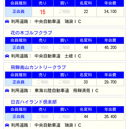
会員種別
売り
買い
名変料
年会費
15
正会員
ご相談
22
34,100
利用道路： 中央自動車道 瑞浪ＩＣ
花の木ゴルフクラブ
会員種別
売り
買い
名変料
年会費
正会員
ご相談
ご相談
44
46,200
利用道路： 中央自動車道 土岐ＩＣ
飛騨高山カントリークラブ
会員種別
売り
買い
名変料
年会費
正会員
ご相談
ご相談
33
29,700
利用道路： 東海北陸自動車道 飛騨清見ＩＣ
日吉ハイランド倶楽部
会員種別
売り
買い
名変料
年会費
正会員
ご相談
ご相談
44
26,400
利用道路： 中央自動車道 瑞浪ＩＣ