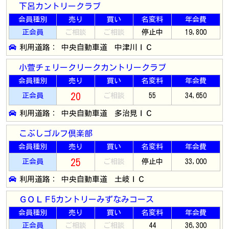
下呂カントリークラブ
会員種別
売り
買い
名変料
年会費
正会員
ご相談
ご相談
停止中
19,800
利用道路： 中央自動車道 中津川ＩＣ
小萱チェリークリークカントリークラブ
会員種別
売り
買い
名変料
年会費
20
正会員
ご相談
55
34,650
利用道路： 中央自動車道 多治見ＩＣ
こぶしゴルフ倶楽部
会員種別
売り
買い
名変料
年会費
25
正会員
ご相談
停止中
33,000
利用道路： 中央自動車道 土岐ＩＣ
ＧＯＬＦ5カントリーみずなみコース
会員種別
売り
買い
名変料
年会費
正会員
ご相談
ご相談
44
36,300