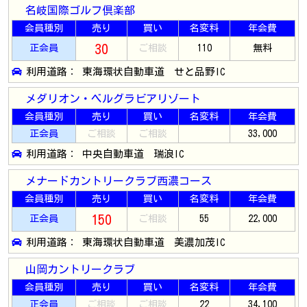
名岐国際ゴルフ倶楽部
会員種別
売り
買い
名変料
年会費
30
正会員
ご相談
110
無料
利用道路： 東海環状自動車道 せと品野IC
メダリオン・ベルグラビアリゾート
会員種別
売り
買い
名変料
年会費
正会員
ご相談
ご相談
33,000
利用道路： 中央自動車道 瑞浪IC
メナードカントリークラブ西濃コース
会員種別
売り
買い
名変料
年会費
150
正会員
ご相談
55
22,000
利用道路： 東海環状自動車道 美濃加茂IC
山岡カントリークラブ
会員種別
売り
買い
名変料
年会費
正会員
ご相談
ご相談
22
34,100