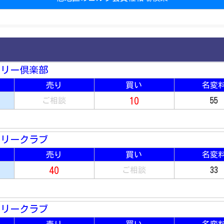
トリー倶楽部
売り
買い
名変
10
ご相談
55
トリークラブ
売り
買い
名変
40
ご相談
33
トリークラブ