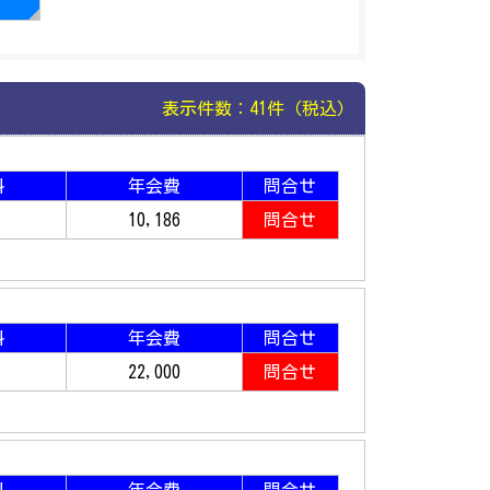
表示件数：41件（税込）
料
年会費
問合せ
10,186
問合せ
料
年会費
問合せ
22,000
問合せ