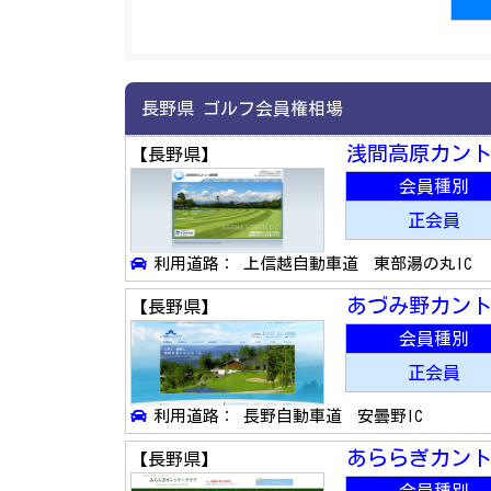
長野県 ゴルフ会員権相場
浅間高原カン
【長野県】
会員種別
正会員
利用道路： 上信越自動車道 東部湯の丸IC
あづみ野カン
【長野県】
会員種別
正会員
利用道路： 長野自動車道 安曇野IC
あららぎカン
【長野県】