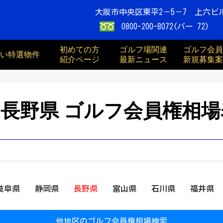
大阪市中央区東平2－5－7 上六ビ
0800-200-8072(パー 72)
初めての方
ゴルフ場関連
ゴルフ会員
買い特選物件
紹介ページ
最新ニュース
新規募集案
長野県 ゴルフ会員権相場
岐阜県
静岡県
長野県
富山県
石川県
福井県
他地区のゴルフ会員権相場検索