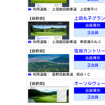
利用道路： 上信越自動車道 上田菅平IC
上田丸子グラ
【長野県】
会員種別
正会員
利用道路： 上信越自動車道 東部湯の丸IC
塩嶺カントリ
【長野県】
会員種別
正会員
利用道路： 長野自動車道 岡谷ＩＣ
オーソルヴェ
【長野県】
会員種別
正会員