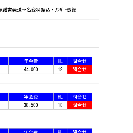
諾書発送→名変料振込・ﾒﾝﾊﾞｰ登録
年会費
HL
問合せ
44,000
18
問合せ
年会費
HL
問合せ
38,500
18
問合せ
年会費
HL
問合せ