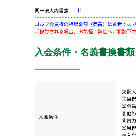
同一法人内書換：
11
ゴルフ会員権の相場金額（売買）は参考であ
ご検討される場合、お気軽に弊社へご相談下
入会条件・名義書換書類
支配
①当
②会
③他ｸ
入会条件
④暴
⑤当倶
※入