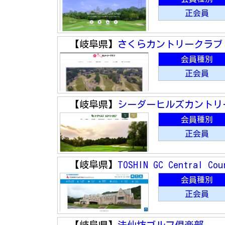
正会員
【岐阜県】
さくらカントリークラブ
会員種別
正会員
【岐阜県】
シーダーヒルズカントリ
会員種別
正会員
【岐阜県】
TOSHIN GC Central Cou
会員種別
正会員
【岐阜県】
法仙坊ゴルフ倶楽部