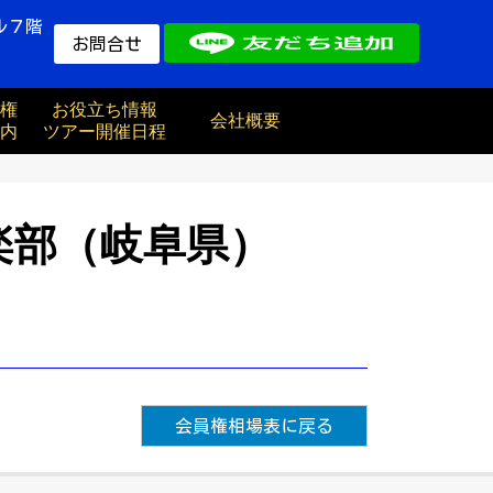
ル７階
お問合せ
権
お役立ち情報
会社概要
内
ツアー開催日程
楽部（岐阜県）
会員権相場表に戻る