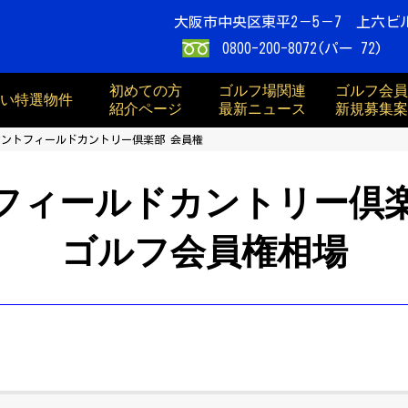
大阪市中央区東平2－5－7 上六ビ
0800-200-8072(パー 72)
初めての方
ゴルフ場関連
ゴルフ会員
買い特選物件
紹介ページ
最新ニュース
新規募集案
セントフィールドカントリー倶楽部 会員権
フィールドカントリー倶
ゴルフ会員権相場