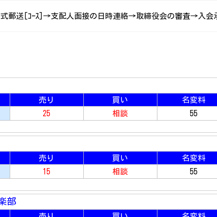
式郵送[ｺｰｽ]→支配人面接の日時連絡→取締役会の審査→入会承
売り
買い
名変料
25
相談
55
売り
買い
名変料
15
相談
55
楽部
売り
買い
名変料