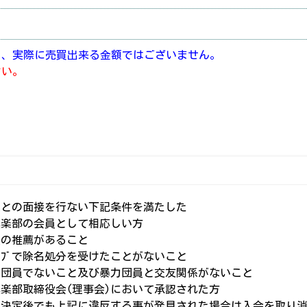
り、実際に売買出来る金額ではございません。
さい。
人との面接を行ない下記条件を満たした
倶楽部の会員として相応しい方
員の推薦があること
ﾗﾌﾞで除名処分を受けたことがないこと
力団員でないこと及び暴力団員と交友関係がないこと
楽部取締役会(理事会)において承認された方
会決定後でも上記に違反する事が発見された場合は入会を取り