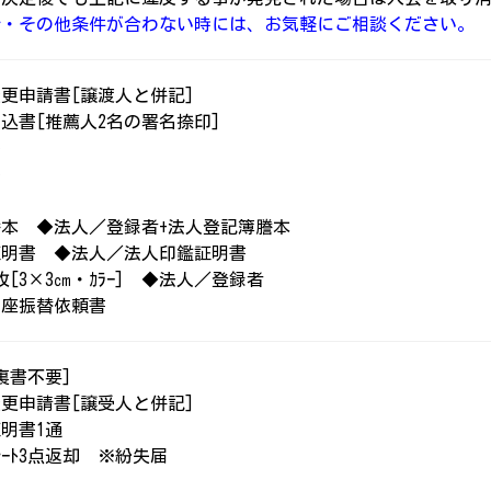
介・その他条件が合わない時には、お気軽にご相談ください。
更申請書[譲渡人と併記]
込書[推薦人2名の署名捺印]
書
書
本 ◆法人／登録者+法人登記簿謄本
証明書 ◆法人／法人印鑑証明書
枚[3×3㎝・ｶﾗｰ] ◆法人／登録者
口座振替依頼書
裏書不要]
更申請書[譲受人と併記]
明書1通
ﾌﾟﾚｰﾄ3点返却 ※紛失届