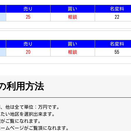
売り
買い
名変料
25
相談
22
売り
買い
名変料
20
相談
55
の利用方法
円、他は全て単位：万円です。
りたい地区を選択出来ます。
報がご覧になれます。
ホームページがご覧頂になれます。