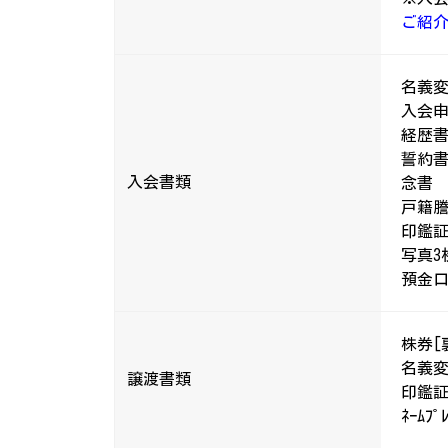
ご紹
名義変
入会申
経歴
誓約
入会書類
念書
戸籍謄
印鑑
写真3
預金
株券[
名義変
譲渡書類
印鑑証
ﾈｰﾑ