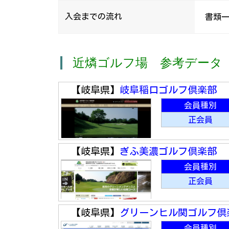
入会までの流れ
書類一
近燐ゴルフ場 参考データ
【岐阜県】
岐阜稲口ゴルフ倶楽部
会員種別
正会員
【岐阜県】
ぎふ美濃ゴルフ倶楽部
会員種別
正会員
【岐阜県】
グリーンヒル関ゴルフ倶
会員種別