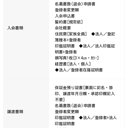
名義書換(退会)申請書
登録者変更願
入会申込書
誓約書[規定紙]
入会書類
会社概要
住民票[家族全員] ◆法人／登記
簿謄本+登録者
印鑑証明書 ◆法人／法人印鑑証
明書+登録者
顔写真1枚[3×4㎝・ｶﾗｰ]
経歴書[法人・個人]
◆法人／登録者在籍証明書
保証金預り証書[裏面に記名・捺
印、譲渡年月日欄・承認印欄記入
不要]
名義書換(退会)申請書
譲渡書類
登録者変更願
印鑑証明書 ◆法人／登録者+法人
印鑑証明書