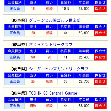
会員種別
売り
買い
名変料
年会費
問合せ
正会員
18
相談
16.5
33,000
問合せ
【岐阜県】
グリーンヒル関ゴルフ倶楽部
会員種別
売り
買い
名変料
年会費
問合せ
正会員
20
相談
44
39,600
問合せ
【岐阜県】
さくらカントリークラブ
会員種別
売り
買い
名変料
年会費
問合せ
正会員
50
20
11
26,400
問合せ
【岐阜県】
シーダーヒルズカントリークラブ
会員種別
売り
買い
名変料
年会費
問合せ
正会員
25
相談
33
29,700
問合せ
【岐阜県】
TOSHIN GC Central Course
会員種別
売り
買い
名変料
年会費
問合せ
正会員
相談
相談
44
33,000
問合せ