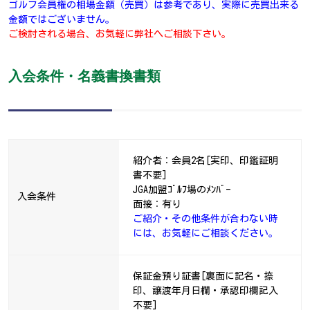
ゴルフ会員権の相場金額（売買）は参考であり、実際に売買出来る
金額ではございません。
ご検討される場合、お気軽に弊社へご相談下さい。
入会条件・名義書換書類
紹介者：会員2名[実印、印鑑証明
書不要]
JGA加盟ｺﾞﾙﾌ場のﾒﾝﾊﾞｰ
入会条件
面接：有り
ご紹介・その他条件が合わない時
には、お気軽にご相談ください。
保証金預り証書[裏面に記名・捺
印、譲渡年月日欄・承認印欄記入
不要]