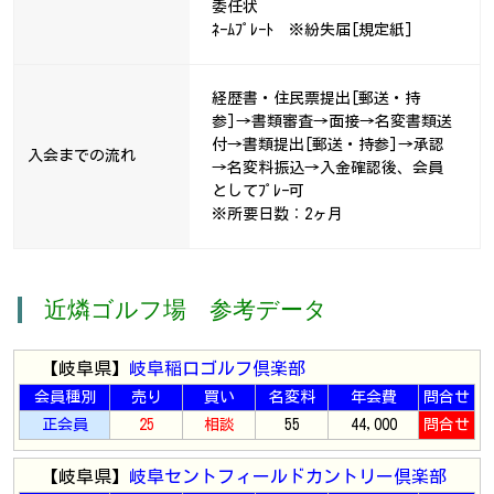
委任状
ﾈｰﾑﾌﾟﾚｰﾄ ※紛失届[規定紙]
経歴書・住民票提出[郵送・持
参]→書類審査→面接→名変書類送
付→書類提出[郵送・持参]→承認
入会までの流れ
→名変料振込→入金確認後、会員
としてﾌﾟﾚｰ可
※所要日数：2ヶ月
近燐ゴルフ場 参考データ
【岐阜県】
岐阜稲口ゴルフ倶楽部
会員種別
売り
買い
名変料
年会費
問合せ
正会員
25
相談
55
44,000
問合せ
【岐阜県】
岐阜セントフィールドカントリー倶楽部