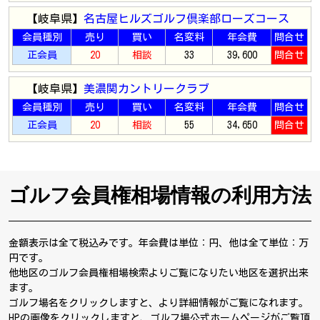
【岐阜県】
名古屋ヒルズゴルフ倶楽部ローズコース
会員種別
売り
買い
名変料
年会費
問合せ
正会員
20
相談
33
39,600
問合せ
【岐阜県】
美濃関カントリークラブ
会員種別
売り
買い
名変料
年会費
問合せ
正会員
20
相談
55
34,650
問合せ
ゴルフ会員権相場情報の利用方法
金額表示は全て税込みです。年会費は単位：円、他は全て単位：万
円です。
他地区のゴルフ会員権相場検索よりご覧になりたい地区を選択出来
ます。
ゴルフ場名をクリックしますと、より詳細情報がご覧になれます。
HPの画像をクリックしますと、ゴルフ場公式ホームページがご覧頂