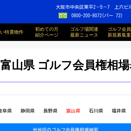
大阪市中央区東平2－5－7 上六ビ
0800-200-8072(パー 72)
初めての方
ゴルフ場関連
ゴルフ会員
買い特選物件
紹介ページ
最新ニュース
新規募集案
富山県 ゴルフ会員権相場
岐阜県
静岡県
長野県
富山県
石川県
福井県
他地区のゴルフ会員権相場検索