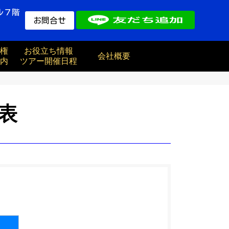
ル７階
お問合せ
権
お役立ち情報
会社概要
内
ツアー開催日程
表