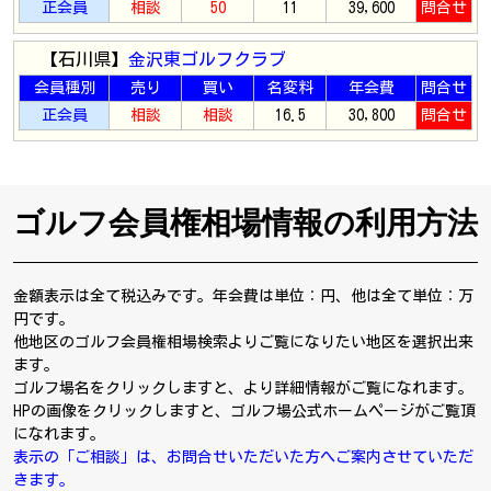
正会員
相談
50
11
39,600
問合せ
【石川県】
金沢東ゴルフクラブ
会員種別
売り
買い
名変料
年会費
問合せ
正会員
相談
相談
16.5
30,800
問合せ
ゴルフ会員権相場情報の利用方法
金額表示は全て税込みです。年会費は単位：円、他は全て単位：万
円です。
他地区のゴルフ会員権相場検索よりご覧になりたい地区を選択出来
ます。
ゴルフ場名をクリックしますと、より詳細情報がご覧になれます。
HPの画像をクリックしますと、ゴルフ場公式ホームページがご覧頂
になれます。
表示の「ご相談」は、お問合せいただいた方へご案内させていただ
きます。