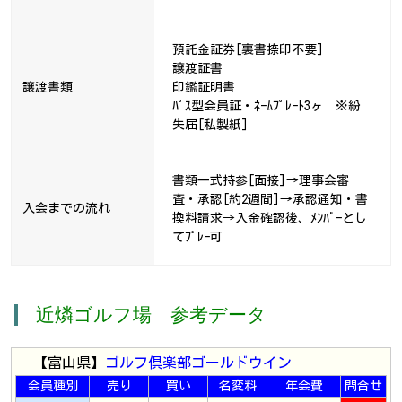
預託金証券[裏書捺印不要]
譲渡証書
譲渡書類
印鑑証明書
ﾊﾟｽ型会員証・ﾈｰﾑﾌﾟﾚｰﾄ3ヶ ※紛
失届[私製紙]
書類一式持参[面接]→理事会審
査・承認[約2週間]→承認通知・書
入会までの流れ
換料請求→入金確認後、ﾒﾝﾊﾞｰとし
てﾌﾟﾚｰ可
近燐ゴルフ場 参考データ
【富山県】
ゴルフ倶楽部ゴールドウイン
会員種別
売り
買い
名変料
年会費
問合せ