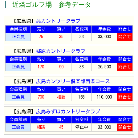
近燐ゴルフ場 参考データ
【広島県】
呉カントリークラブ
会員種別
売り
買い
名変料
年会費
問合せ
正会員
75
35
33
33,000
問合せ
【広島県】
郷原カントリークラブ
会員種別
売り
買い
名変料
年会費
問合せ
正会員
170
90
33
26,500
問合せ
【広島県】
広島カンツリー倶楽部西条コース
会員種別
売り
買い
名変料
年会費
問合せ
正会員
700
相談
165
110,000
問合せ
【広島県】
広島みずほカントリークラブ
会員種別
売り
買い
名変料
年会費
問合せ
正会員
相談
45
停止中
33,000
問合せ