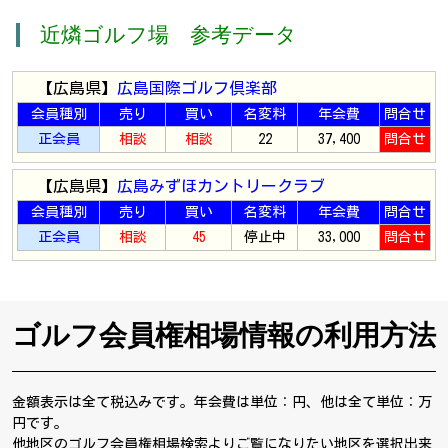
近燐ゴルフ場 参考データ
【広島県】
広島国際ゴルフ倶楽部
会員種別
売り
買い
名変料
年会費
問合せ
正会員
相談
相談
22
37,400
問合せ
【広島県】
広島みずほカントリークラブ
会員種別
売り
買い
名変料
年会費
問合せ
正会員
相談
45
停止中
33,000
問合せ
ゴルフ会員権相場情報の利用方法
金額表示は全て税込みです。年会費は単位：円、他は全て単位：万
円です。
他地区のゴルフ会員権相場検索よりご覧になりたい地区を選択出来