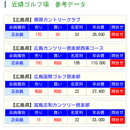
近燐ゴルフ場 参考データ
【広島県】
郷原カントリークラブ
会員種別
売り
買い
名変料
年会費
問合せ
正会員
170
90
33
26,500
問合せ
【広島県】
広島カンツリー倶楽部西条コース
会員種別
売り
買い
名変料
年会費
問合せ
正会員
700
相談
165
110,000
問合せ
【広島県】
広島国際ゴルフ倶楽部
会員種別
売り
買い
名変料
年会費
問合せ
正会員
相談
相談
22
37,400
問合せ
【広島県】
宮島志和カンツリー倶楽部
会員種別
売り
買い
名変料
年会費
問合せ
正会員
15
相談
22
33,000
問合せ