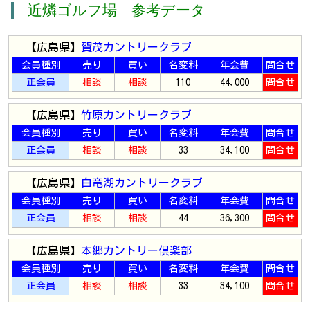
近燐ゴルフ場 参考データ
【広島県】
賀茂カントリークラブ
会員種別
売り
買い
名変料
年会費
問合せ
正会員
相談
相談
110
44,000
問合せ
【広島県】
竹原カントリークラブ
会員種別
売り
買い
名変料
年会費
問合せ
正会員
相談
相談
33
34,100
問合せ
【広島県】
白竜湖カントリークラブ
会員種別
売り
買い
名変料
年会費
問合せ
正会員
相談
相談
44
36,300
問合せ
【広島県】
本郷カントリー倶楽部
会員種別
売り
買い
名変料
年会費
問合せ
正会員
相談
相談
33
34,100
問合せ