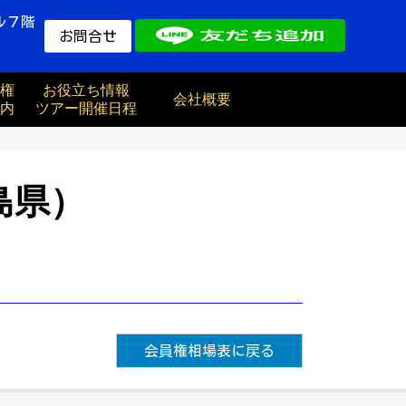
ル７階
お問合せ
権
お役立ち情報
会社概要
内
ツアー開催日程
島県）
会員権相場表に戻る