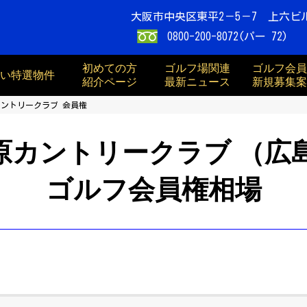
大阪市中央区東平2－5－7 上六ビ
0800-200-8072(パー 72)
初めての方
ゴルフ場関連
ゴルフ会員
買い特選物件
紹介ページ
最新ニュース
新規募集案
ントリークラブ 会員権
原カントリークラブ （広
ゴルフ会員権相場