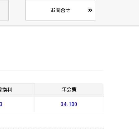
お問合せ
年会費
書換料
3
34,100