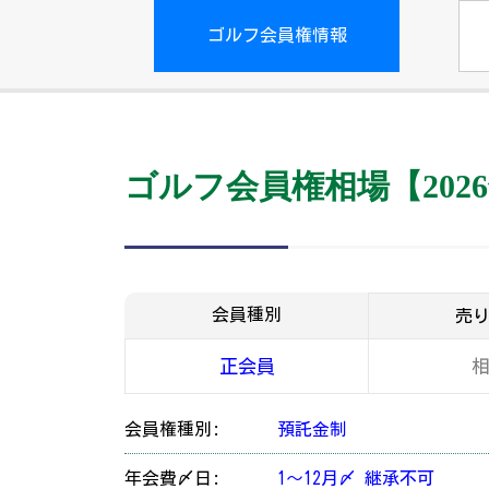
ゴルフ会員権情報
ゴルフ会員権相場【2026
会員種別
売
正会員
会員権種別:
預託金制
年会費〆日:
1～12月〆 継承不可