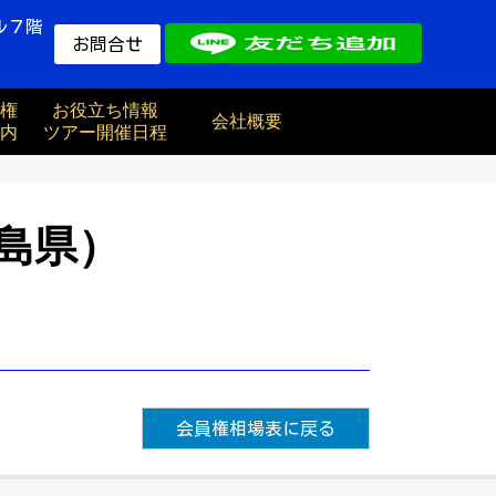
ル７階
お問合せ
権
お役立ち情報
会社概要
内
ツアー開催日程
島県）
会員権相場表に戻る