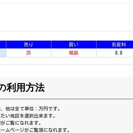
売り
買い
名変料
25
相談
8.8
の利用方法
円、他は全て単位：万円です。
りたい地区を選択出来ます。
報がご覧になれます。
ホームページがご覧頂になれます。