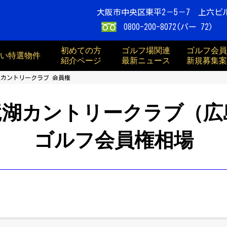
大阪市中央区東平2－5－7 上六ビ
0800-200-8072(パー 72)
初めての方
ゴルフ場関連
ゴルフ会員
買い特選物件
紹介ページ
最新ニュース
新規募集案
カントリークラブ 会員権
竜湖カントリークラブ（広
ゴルフ会員権相場