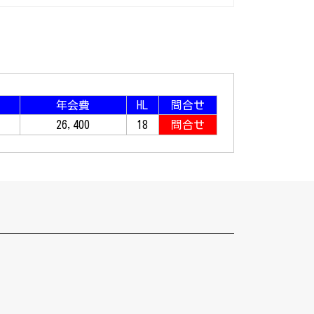
年会費
HL
問合せ
26,400
18
問合せ