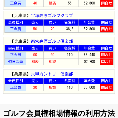
正会員
40
相談
55
52,800
問合せ
【兵庫県】
宝塚高原ゴルフクラブ
会員種別
売り
買い
名変料
年会費
問合せ
正会員
50
20
38.5
52,800
問合せ
【兵庫県】
西宮高原ゴルフ倶楽部
会員種別
売り
買い
名変料
年会費
問合せ
正会員
90
60
110
88,440
問合せ
週日会員
相談
相談
62,700
問合せ
【兵庫県】
六甲カントリー倶楽部
会員種別
売り
買い
名変料
年会費
問合せ
正会員
30
相談
110
55.000
問合せ
ゴルフ会員権相場情報の利用方法