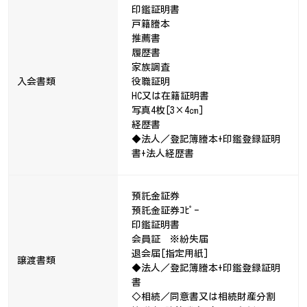
印鑑証明書
戸籍謄本
推薦書
履歴書
家族調査
入会書類
役職証明
HC又は在籍証明書
写真4枚[3×4㎝]
経歴書
◆法人／登記簿謄本+印鑑登録証明
書+法人経歴書
預託金証券
預託金証券ｺﾋﾟｰ
印鑑証明書
会員証 ※紛失届
退会届[指定用紙]
譲渡書類
◆法人／登記簿謄本+印鑑登録証明
書
◇相続／同意書又は相続財産分割