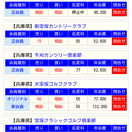
会員種別
売り
買い
名変料
年会費
問合せ
正会員
相談
相談
停止中
46,200
問合せ
【兵庫県】
新宝塚カントリークラブ
会員種別
売り
買い
名変料
年会費
問合せ
正会員
15
相談
55
52,800
問合せ
【兵庫県】
千刈カンツリー倶楽部
会員種別
売り
買い
名変料
年会費
問合せ
正会員
相談
相談
77
52,800
問合せ
【兵庫県】
大宝塚ゴルフクラブ
会員種別
売り
買い
名変料
年会費
問合せ
オリジナル
80
相談
55
77,000
問合せ
新会員
相談
相談
55
132,000
問合せ
【兵庫県】
宝塚クラシックゴルフ倶楽部
会員種別
売り
買い
名変料
年会費
問合せ