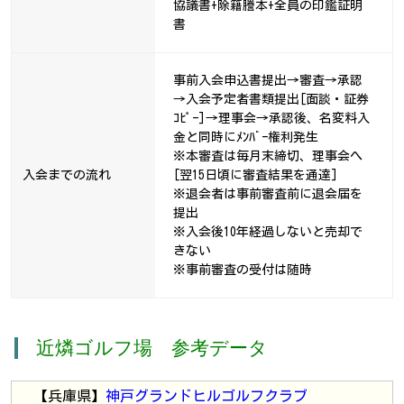
協議書+除籍謄本+全員の印鑑証明
書
事前入会申込書提出→審査→承認
→入会予定者書類提出[面談・証券
ｺﾋﾟｰ]→理事会→承認後、名変料入
金と同時にﾒﾝﾊﾞｰ権利発生
※本審査は毎月末締切、理事会へ
入会までの流れ
[翌15日頃に審査結果を通達]
※退会者は事前審査前に退会届を
提出
※入会後10年経過しないと売却で
きない
※事前審査の受付は随時
近燐ゴルフ場 参考データ
【兵庫県】
神戸グランドヒルゴルフクラブ