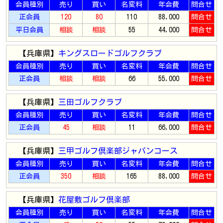
会員種別
売り
買い
名変料
年会費
問合せ
正会員
120
80
110
88,000
問合せ
平日会員
相談
相談
55
44,000
問合せ
【兵庫県】
キングスロードゴルフクラブ
会員種別
売り
買い
名変料
年会費
問合せ
正会員
相談
相談
66
55,000
問合せ
【兵庫県】
三田ゴルフクラブ
会員種別
売り
買い
名変料
年会費
問合せ
正会員
45
相談
11
66,000
問合せ
【兵庫県】
三甲ゴルフ倶楽部ジャパンコース
会員種別
売り
買い
名変料
年会費
問合せ
正会員
350
相談
165
88,000
問合せ
【兵庫県】
花屋敷ゴルフ倶楽部
会員種別
売り
買い
名変料
年会費
問合せ