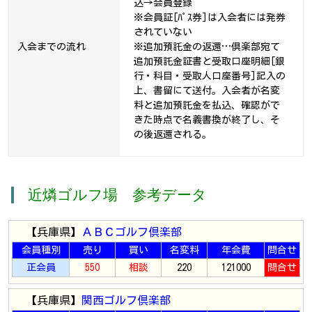
込→会員登録
※会員証[ﾊﾟｽ券]は入会者には発券
されていない
入会までの流れ
※追加預託金の返還…倶楽部宛て
追加預託金証書と受取口座明細[銀
行・科目・受取人口座番号]記入の
上、書留にて送付。入会者が名変
料と追加預託金を払込、確認がで
きた時点で名義書換が終了し、そ
の後返還される。
近燐ゴルフ場 参考データ
【兵庫県】
ＡＢＣゴルフ倶楽部
会員種別
売り
買い
名変料
年会費
問合せ
正会員
550
相談
220
121000
問合せ
【兵庫県】
関西ゴルフ倶楽部