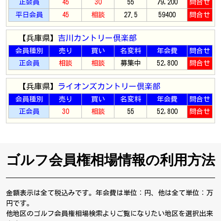
正会員
45
30
55
79,200
問合せ
平日会員
45
相談
27.5
59400
問合せ
【兵庫県】
吉川カントリー倶楽部
会員種別
売り
買い
名変料
年会費
問合せ
正会員
相談
相談
募集中
52,800
問合せ
【兵庫県】
ライオンズカントリー倶楽部
会員種別
売り
買い
名変料
年会費
問合せ
正会員
30
相談
55
52,800
問合せ
ゴルフ会員権相場情報の利用方法
金額表示は全て税込みです。年会費は単位：円、他は全て単位：万
円です。
他地区のゴルフ会員権相場検索よりご覧になりたい地区を選択出来