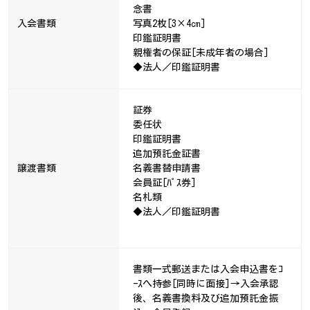
念書
入会書類
写真2枚[3×4㎝]
印鑑証明書
親権者の保証[未成年者の場合]
◆法人／印鑑証明書
証券
委任状
印鑑証明書
追加預託金証書
譲渡書類
名義書替申請書
会員証[ﾊﾟｽ券]
名札類
◆法人／印鑑証明書
書類一式郵送または入会申込書をｺ
ｰｽへ持参[同時に面接]→入会承認
後、名義書換料及び追加預託金振