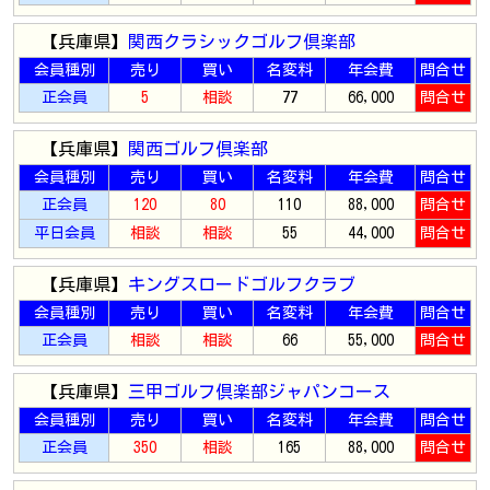
【兵庫県】
関西クラシックゴルフ倶楽部
会員種別
売り
買い
名変料
年会費
問合せ
正会員
5
相談
77
66,000
問合せ
【兵庫県】
関西ゴルフ倶楽部
会員種別
売り
買い
名変料
年会費
問合せ
正会員
120
80
110
88,000
問合せ
平日会員
相談
相談
55
44,000
問合せ
【兵庫県】
キングスロードゴルフクラブ
会員種別
売り
買い
名変料
年会費
問合せ
正会員
相談
相談
66
55,000
問合せ
【兵庫県】
三甲ゴルフ倶楽部ジャパンコース
会員種別
売り
買い
名変料
年会費
問合せ
正会員
350
相談
165
88,000
問合せ