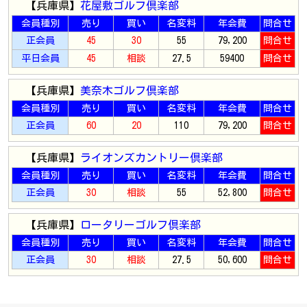
【兵庫県】
花屋敷ゴルフ倶楽部
会員種別
売り
買い
名変料
年会費
問合せ
正会員
45
30
55
79,200
問合せ
平日会員
45
相談
27.5
59400
問合せ
【兵庫県】
美奈木ゴルフ倶楽部
会員種別
売り
買い
名変料
年会費
問合せ
正会員
60
20
110
79,200
問合せ
【兵庫県】
ライオンズカントリー倶楽部
会員種別
売り
買い
名変料
年会費
問合せ
正会員
30
相談
55
52,800
問合せ
【兵庫県】
ロータリーゴルフ倶楽部
会員種別
売り
買い
名変料
年会費
問合せ
正会員
30
相談
27.5
50,600
問合せ