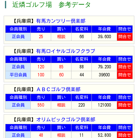
近燐ゴルフ場 参考データ
【兵庫県】
有馬カンツリー倶楽部
会員種別
売り
買い
名変料
年会費
問合せ
正会員
25
相談
66
39,600
問合せ
【兵庫県】
有馬ロイヤルゴルフクラブ
会員種別
売り
買い
名変料
年会費
問合せ
正会員
120
85
88
79,200
問合せ
平日会員
100
60
44
39600
問合せ
【兵庫県】
ＡＢＣゴルフ倶楽部
会員種別
売り
買い
名変料
年会費
問合せ
正会員
550
相談
220
121000
問合せ
【兵庫県】
オリムピックゴルフ倶楽部
会員種別
売り
買い
名変料
年会費
問合せ
正会員
48
相談
11
52,800
問合せ