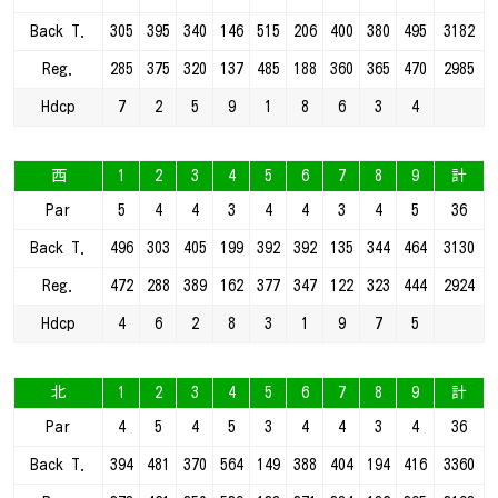
Back T.
305
395
340
146
515
206
400
380
495
3182
Reg.
285
375
320
137
485
188
360
365
470
2985
Hdcp
7
2
5
9
1
8
6
3
4
西
1
2
3
4
5
6
7
8
9
計
Par
5
4
4
3
4
4
3
4
5
36
Back T.
496
303
405
199
392
392
135
344
464
3130
Reg.
472
288
389
162
377
347
122
323
444
2924
Hdcp
4
6
2
8
3
1
9
7
5
北
1
2
3
4
5
6
7
8
9
計
Par
4
5
4
5
3
4
4
3
4
36
Back T.
394
481
370
564
149
388
404
194
416
3360