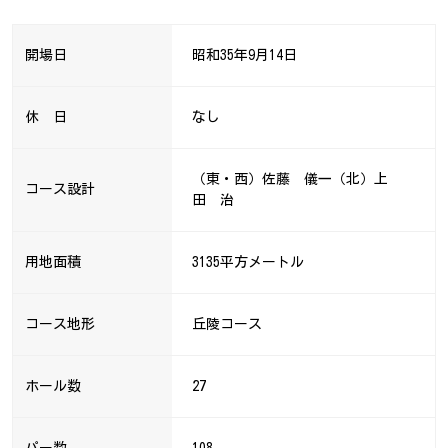
開場日
昭和35年9月14日
休 日
なし
（東・西）佐藤 儀一（北）上
コース設計
田 治
用地面積
3135平方メートル
コース地形
丘陵コース
ホール数
27
パー数
108