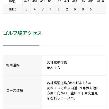
Reg.
378
461
350
539
138
371
384
182
395
3198
Hdcp
3
4
7
1
8
2
6
9
5
ゴルフ場アクセス
名神高速道路
利用道路
茨木ＩＣ
名神高速道路/茨木ICより5㎞
茨木ＩＣで降り国道171号線を池田
コース道順
方面に向かい、豊川１丁目交差点
を右折しコースへ。