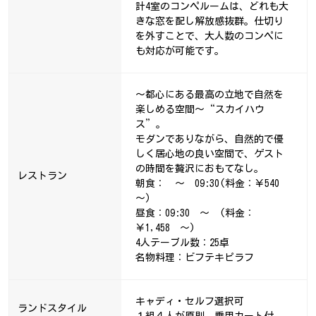
計4室のコンペルームは、どれも大
きな窓を配し解放感抜群。仕切り
を外すことで、大人数のコンペに
も対応が可能です。
～都心にある最高の立地で自然を
楽しめる空間～“スカイハウ
ス”。
モダンでありながら、自然的で優
しく居心地の良い空間で、ゲスト
の時間を贅沢におもてなし。
レストラン
朝食： ～ 09:30(料金：￥540
～)
昼食：09:30 ～ (料金：
￥1,458 ～)
4人テーブル数：25卓
名物料理：ビフテキピラフ
キャディ・セルフ選択可
ランドスタイル
１組４人が原則。乗用カート付。