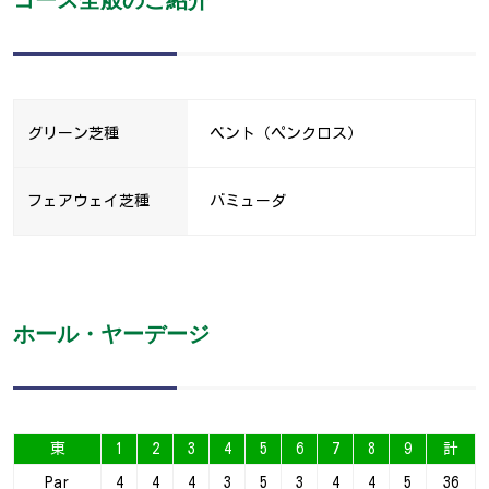
グリーン芝種
ベント（ペンクロス）
フェアウェイ芝種
バミューダ
ホール・ヤーデージ
東
1
2
3
4
5
6
7
8
9
計
Par
4
4
4
3
5
3
4
4
5
36