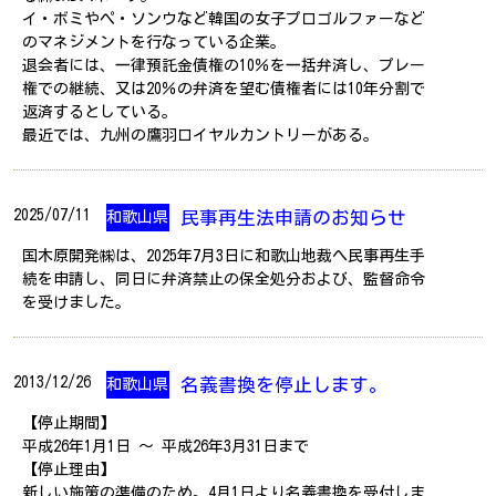
イ・ボミやぺ・ソンウなど韓国の女子プロゴルファーなど
のマネジメントを行なっている企業。
退会者には、一律預託金債権の10％を一括弁済し、プレー
権での継続、又は20％の弁済を望む債権者には10年分割で
返済するとしている。
最近では、九州の鷹羽ロイヤルカントリーがある。
2025/07/11
民事再生法申請のお知らせ
和歌山県
国木原開発㈱は、2025年7月3日に和歌山地裁へ民事再生手
続を申請し、同日に弁済禁止の保全処分および、監督命令
を受けました。
2013/12/26
名義書換を停止します。
和歌山県
【停止期間】
平成26年1月1日 ～ 平成26年3月31日まで
【停止理由】
新しい施策の準備のため。4月1日より名義書換を受付しま