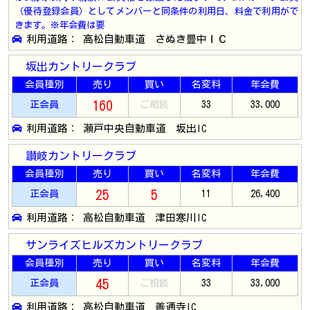
（優待登録会員）としてメンバーと同条件の利用日、料金で利用がで
きます。※年会費は要
利用道路： 高松自動車道 さぬき豊中ＩＣ
坂出カントリークラブ
会員種別
売り
買い
名変料
年会費
160
正会員
ご相談
33
33,000
利用道路： 瀬戸中央自動車道 坂出IC
讃岐カントリークラブ
会員種別
売り
買い
名変料
年会費
25
5
正会員
11
26,400
利用道路： 高松自動車道 津田寒川IC
サンライズヒルズカントリークラブ
会員種別
売り
買い
名変料
年会費
45
正会員
ご相談
33
33,000
利用道路： 高松自動車道 善通寺IC