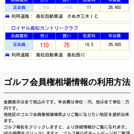
会員種別
売り
買い
名変料
年会費
正会員
ご相談
ご相談
11
26,400
利用道路： 高松自動車道 さぬき三木ＩＣ
ロイヤル高松カントリークラブ
会員種別
売り
買い
名変料
年会費
110
75
正会員
16.5
26,400
利用道路： 高松自動車道 高松西IC
ゴルフ会員権相場情報の利用方法
金額表示は全て税込みです。年会費は単位：円、他は全て単位：万
円です。
他地区のゴルフ会員権相場検索よりご覧になりたい地区を選択出来
ます。
ゴルフ場名をクリックしますと、より詳細情報がご覧になれます。
HPの画像をクリックしますと、ゴルフ場公式ホームページがご覧頂