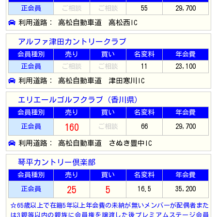
正会員
ご相談
ご相談
55
29,700
利用道路： 高松自動車道 高松西IC
アルファ津田カントリークラブ
会員種別
売り
買い
名変料
年会費
正会員
ご相談
ご相談
11
23,100
利用道路： 高松自動車道 津田寒川IC
エリエールゴルフクラブ（香川県）
会員種別
売り
買い
名変料
年会費
160
正会員
ご相談
66
29,700
利用道路： 高松自動車道 さぬき豊中IC
琴平カントリー倶楽部
会員種別
売り
買い
名変料
年会費
25
5
正会員
16.5
35,200
☆65歳以上で在籍5年以上年会費の未納が無いメンバーが配偶者また
は3親等以内の親族に会員権を譲渡した後プレミアムステージ会員