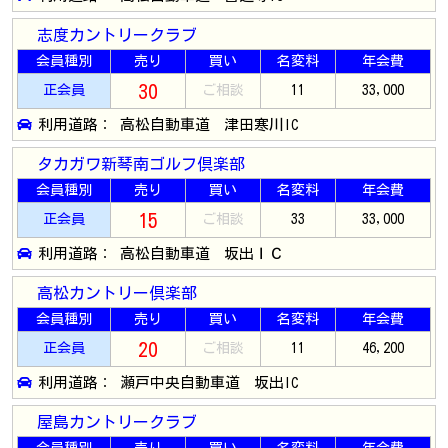
志度カントリークラブ
会員種別
売り
買い
名変料
年会費
30
正会員
ご相談
11
33,000
利用道路： 高松自動車道 津田寒川IC
タカガワ新琴南ゴルフ倶楽部
会員種別
売り
買い
名変料
年会費
15
正会員
ご相談
33
33,000
利用道路： 高松自動車道 坂出ＩＣ
高松カントリー倶楽部
会員種別
売り
買い
名変料
年会費
20
正会員
ご相談
11
46,200
利用道路： 瀬戸中央自動車道 坂出IC
屋島カントリークラブ