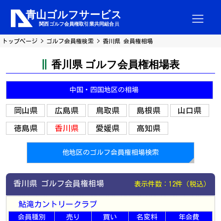
トップページ
ゴルフ会員権検索
香川県 会員権相場
香川県 ゴルフ会員権相場表
中国・四国地区の相場
岡山県
広島県
鳥取県
島根県
山口県
徳島県
香川県
愛媛県
高知県
他地区のゴルフ会員権相場検索
香川県 ゴルフ会員権相場
表示件数：12件（税込）
鮎滝カントリークラブ
会員種別
売り
買い
名変料
年会費