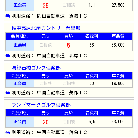
25
正会員
ご相談
1.1
27,500
利用道路： 岡山自動車道 賀陽ＩＣ
備中高原北房カントリー倶楽部
会員種別
売り
買い
名変料
年会費
5
正会員
ご相談
33
33,000
利用道路： 中国自動車道 北房ＩＣ
湯郷石橋ゴルフ倶楽部
会員種別
売り
買い
名変料
年会費
正会員
ご相談
ご相談
33
19,800
利用道路： 中国自動車道 美作ＩＣ
ランドマークゴルフ倶楽部
会員種別
売り
買い
名変料
年会費
20
正会員
ご相談
5.5
33,000
利用道路： 中国自動車道 落合ＩＣ