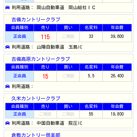
利用道路： 岡山自動車道 岡山総社ＩＣ
吉備カントリークラブ
会員種別
売り
買い
名変料
年会費
115
正会員
ご相談
33
39,600
利用道路： 山陽自動車道 玉島IC
吉備高原カントリークラブ
会員種別
売り
買い
名変料
年会費
15
正会員
ご相談
5.5
26,400
利用道路：
久米カントリークラブ
会員種別
売り
買い
名変料
年会費
正会員
ご相談
ご相談
55
19,800
利用道路： 中国自動車道 院圧IC
倉敷カントリー倶楽部