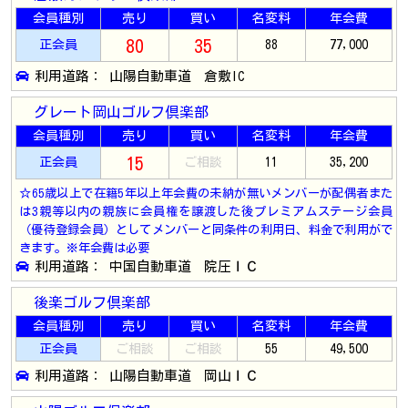
会員種別
売り
買い
名変料
年会費
80
35
正会員
88
77,000
利用道路： 山陽自動車道 倉敷IC
グレート岡山ゴルフ倶楽部
会員種別
売り
買い
名変料
年会費
15
正会員
ご相談
11
35,200
☆65歳以上で在籍5年以上年会費の未納が無いメンバーが配偶者また
は3親等以内の親族に会員権を譲渡した後プレミアムステージ会員
（優待登録会員）としてメンバーと同条件の利用日、料金で利用がで
きます。※年会費は必要
利用道路： 中国自動車道 院圧ＩＣ
後楽ゴルフ倶楽部
会員種別
売り
買い
名変料
年会費
正会員
ご相談
ご相談
55
49,500
利用道路： 山陽自動車道 岡山ＩＣ