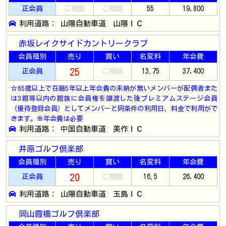
正会員
ご相談
ご相談
55
19,800
利用道路： 山陽自動車道 山陽ＩＣ
赤坂レイクサイドカントリークラブ
会員種別
売り
買い
名変料
年会費
25
正会員
ご相談
13.75
37,400
☆65歳以上で在籍5年以上年会費の未納が無いメンバーが配偶者また
は3親等以内の親族に会員権を譲渡した後プレミアムステージ会員
（優待登録会員）としてメンバーと同条件の利用日、料金で利用がで
きます。※年会費は必要
利用道路： 中国自動車道 美作ＩＣ
井原ゴルフ倶楽部
会員種別
売り
買い
名変料
年会費
20
正会員
ご相談
16.5
26,400
利用道路： 山陽自動車道 玉島ＩＣ
岡山霞橋ゴルフ倶楽部