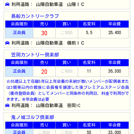
利用道路： 山陽自動車道 山陽ＩＣ
長船カントリークラブ
会員種別
売り
買い
名変料
年会費
30
正会員
ご相談
5.5
26,400
利用道路： 山陽自動車道 備前ＩＣ
笠岡カントリー倶楽部
会員種別
売り
買い
名変料
年会費
20
正会員
ご相談
11
36,300
☆65歳以上で在籍5年以上年会費の未納が無いメンバーが配偶者また
は3親等以内の親族に会員権を譲渡した後プレミアムステージ会員
（優待登録会員）としてメンバーと同条件の利用日、料金で利用がで
きます。※年会費は必要
利用道路： 山陽自動車道 笹岡IC
鬼ノ城ゴルフ倶楽部
会員種別
売り
買い
名変料
年会費
正会員
ご相談
ご相談
55
33,000