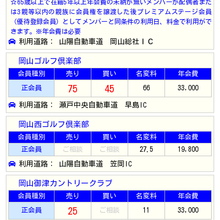
☆65歳以上で在籍5年以上年会費の未納が無いメンバーが配偶者また
は3親等以内の親族に会員権を譲渡した後プレミアムステージ会員
（優待登録会員）としてメンバーと同条件の利用日、料金で利用がで
きます。※年会費は必要
利用道路： 山陽自動車道 岡山総社ＩＣ
岡山ゴルフ倶楽部
会員種別
売り
買い
名変料
年会費
75
45
正会員
66
33,000
利用道路： 瀬戸中央自動車道 早島IC
岡山西ゴルフ倶楽部
会員種別
売り
買い
名変料
年会費
正会員
ご相談
ご相談
27.5
19,800
利用道路： 山陽自動車道 笠岡IC
岡山御津カントリークラブ
会員種別
売り
買い
名変料
年会費
25
正会員
ご相談
11
33,000