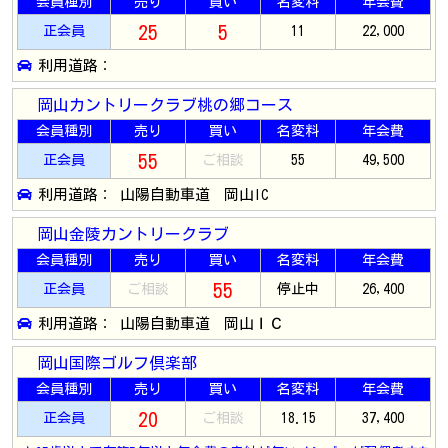
会員種別
売り
買い
名変料
年会費
25
5
正会員
11
22,000
利用道路：
岡山カントリークラブ桃の郷コース
会員種別
売り
買い
名変料
年会費
55
正会員
ご相談
55
49,500
利用道路： 山陽自動車道 岡山IC
岡山金陵カントリークラブ
会員種別
売り
買い
名変料
年会費
55
正会員
ご相談
停止中
26,400
利用道路： 山陽自動車道 岡山ＩＣ
岡山国際ゴルフ倶楽部
会員種別
売り
買い
名変料
年会費
20
正会員
ご相談
18.15
37,400