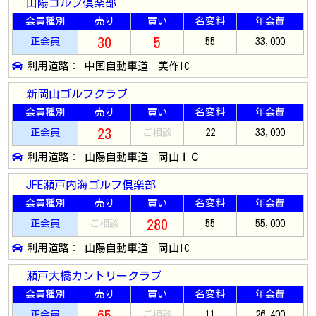
山陽ゴルフ倶楽部
会員種別
売り
買い
名変料
年会費
30
5
正会員
55
33,000
利用道路： 中国自動車道 美作IC
新岡山ゴルフクラブ
会員種別
売り
買い
名変料
年会費
23
正会員
ご相談
22
33,000
利用道路： 山陽自動車道 岡山ＩＣ
JFE瀬戸内海ゴルフ倶楽部
会員種別
売り
買い
名変料
年会費
280
正会員
ご相談
55
55,000
利用道路： 山陽自動車道 岡山IC
瀬戸大橋カントリークラブ
会員種別
売り
買い
名変料
年会費
65
正会員
ご相談
11
26,400