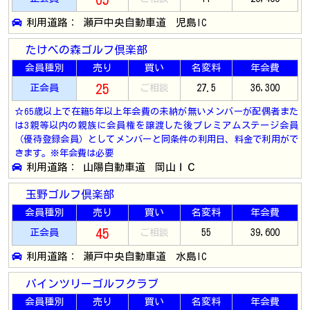
利用道路： 瀬戸中央自動車道 児島IC
たけべの森ゴルフ倶楽部
会員種別
売り
買い
名変料
年会費
25
正会員
ご相談
27.5
36,300
☆65歳以上で在籍5年以上年会費の未納が無いメンバーが配偶者また
は3親等以内の親族に会員権を譲渡した後プレミアムステージ会員
（優待登録会員）としてメンバーと同条件の利用日、料金で利用がで
きます。※年会費は必要
利用道路： 山陽自動車道 岡山ＩＣ
玉野ゴルフ倶楽部
会員種別
売り
買い
名変料
年会費
45
正会員
ご相談
55
39,600
利用道路： 瀬戸中央自動車道 水島IC
パインツリーゴルフクラブ
会員種別
売り
買い
名変料
年会費