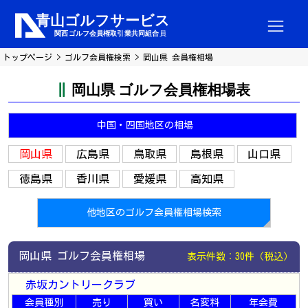
トップページ
ゴルフ会員権検索
岡山県 会員権相場
岡山県 ゴルフ会員権相場表
中国・四国地区の相場
岡山県
広島県
鳥取県
島根県
山口県
徳島県
香川県
愛媛県
高知県
他地区のゴルフ会員権相場検索
岡山県 ゴルフ会員権相場
表示件数：30件（税込）
赤坂カントリークラブ
会員種別
売り
買い
名変料
年会費