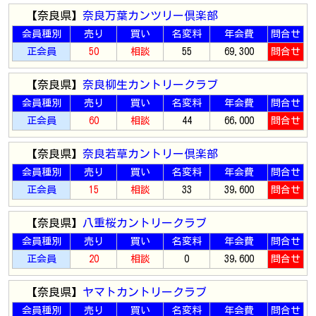
【奈良県】
奈良万葉カンツリー倶楽部
会員種別
売り
買い
名変料
年会費
問合せ
正会員
50
相談
55
69.300
問合せ
【奈良県】
奈良柳生カントリークラブ
会員種別
売り
買い
名変料
年会費
問合せ
正会員
60
相談
44
66,000
問合せ
【奈良県】
奈良若草カントリー倶楽部
会員種別
売り
買い
名変料
年会費
問合せ
正会員
15
相談
33
39,600
問合せ
【奈良県】
八重桜カントリークラブ
会員種別
売り
買い
名変料
年会費
問合せ
正会員
20
相談
0
39,600
問合せ
【奈良県】
ヤマトカントリークラブ
会員種別
売り
買い
名変料
年会費
問合せ