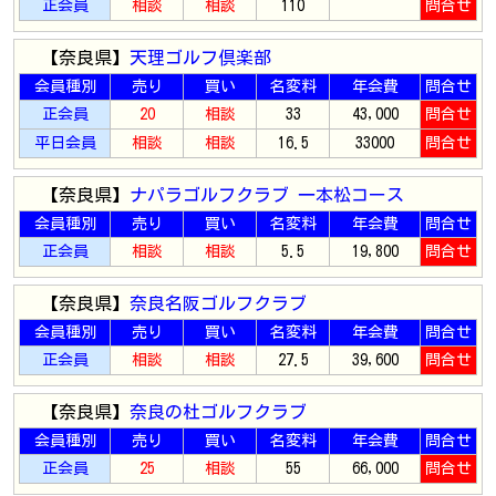
正会員
相談
相談
110
問合せ
【奈良県】
天理ゴルフ倶楽部
会員種別
売り
買い
名変料
年会費
問合せ
正会員
20
相談
33
43,000
問合せ
平日会員
相談
相談
16.5
33000
問合せ
【奈良県】
ナパラゴルフクラブ 一本松コース
会員種別
売り
買い
名変料
年会費
問合せ
正会員
相談
相談
5.5
19,800
問合せ
【奈良県】
奈良名阪ゴルフクラブ
会員種別
売り
買い
名変料
年会費
問合せ
正会員
相談
相談
27.5
39,600
問合せ
【奈良県】
奈良の杜ゴルフクラブ
会員種別
売り
買い
名変料
年会費
問合せ
正会員
25
相談
55
66,000
問合せ