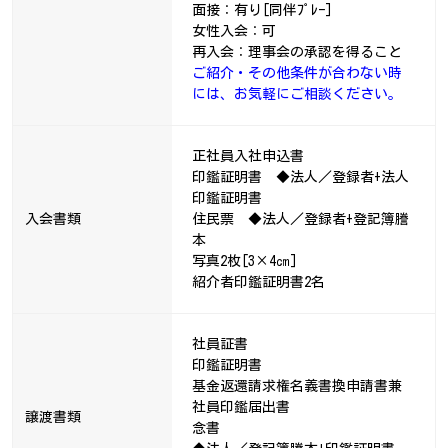
面接：有り[同伴ﾌﾟﾚｰ]
女性入会：可
再入会：理事会の承認を得ること
ご紹介・その他条件が合わない時
には、お気軽にご相談ください。
正社員入社申込書
印鑑証明書 ◆法人／登録者+法人
印鑑証明書
入会書類
住民票 ◆法人／登録者+登記簿謄
本
写真2枚[3×4㎝]
紹介者印鑑証明書2名
社員証書
印鑑証明書
基金返還請求権名義書換申請書兼
社員印鑑届出書
譲渡書類
念書