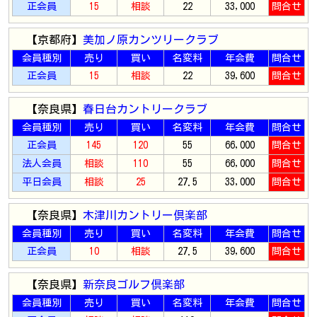
正会員
15
相談
22
33,000
問合せ
【京都府】
美加ノ原カンツリークラブ
会員種別
売り
買い
名変料
年会費
問合せ
正会員
15
相談
22
39,600
問合せ
【奈良県】
春日台カントリークラブ
会員種別
売り
買い
名変料
年会費
問合せ
正会員
145
120
55
66,000
問合せ
法人会員
相談
110
55
66,000
問合せ
平日会員
相談
25
27.5
33,000
問合せ
【奈良県】
木津川カントリー倶楽部
会員種別
売り
買い
名変料
年会費
問合せ
正会員
10
相談
27.5
39,600
問合せ
【奈良県】
新奈良ゴルフ倶楽部
会員種別
売り
買い
名変料
年会費
問合せ