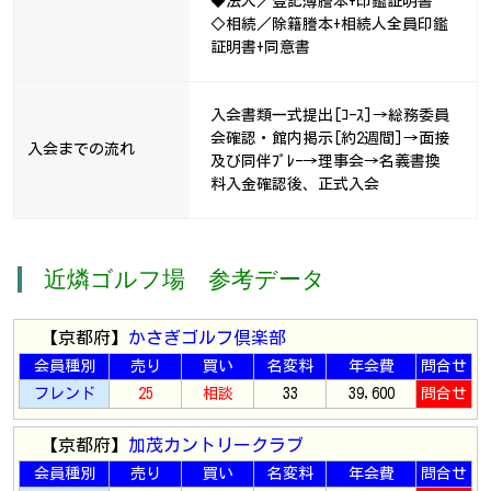
◆法人／登記簿謄本+印鑑証明書
◇相続／除籍謄本+相続人全員印鑑
証明書+同意書
入会書類一式提出[ｺｰｽ]→総務委員
会確認・館内掲示[約2週間]→面接
入会までの流れ
及び同伴ﾌﾟﾚｰ→理事会→名義書換
料入金確認後、正式入会
近燐ゴルフ場 参考データ
【京都府】
かさぎゴルフ倶楽部
会員種別
売り
買い
名変料
年会費
問合せ
フレンド
25
相談
33
39,600
問合せ
【京都府】
加茂カントリークラブ
会員種別
売り
買い
名変料
年会費
問合せ