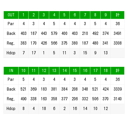
OUT
1
2
3
4
5
6
7
8
9
計
Par
4
3
4
5
4
4
3
5
4
36
Back
403
187
443
579
400
403
210
492
374
3491
Reg.
383
170
426
566
375
380
187
480
341
3308
Hdcp
7
17
1
5
11
3
15
9
13
IN
10
11
12
13
14
15
16
17
18
計
Par
5
4
3
4
4
3
4
5
4
36
Back
521
369
183
381
384
208
348
521
424
3339
Reg.
490
338
163
358
377
206
332
506
370
3140
Hdcp
8
4
18
6
2
16
14
10
12