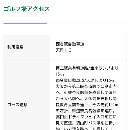
ゴルフ場アクセス
西名阪自動車道
利用道路
天理ＩＣ
第二阪奈有料道路/宝来ランプより
15㎞
西名阪自動車道/天理ICより16㎞
大阪から第二阪奈道路で奈良市内
へ。近鉄奈良駅前を直進して県庁
から大仏前へ。大仏前を右折し奈
コース道順
良教育大前を通り、その先約150ｍ
を左折、県道奈良名張線を進む。
高円山ドライブウェイ入口を左に
見て直進。須山町バス停を左折、
約１㎞で進入路へ。左折してコー