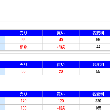
売り
買い
名変料
55
40
55
相談
相談
44
売り
買い
名変料
50
20
55
売り
買い
名変料
170
120
330
130
相談
165