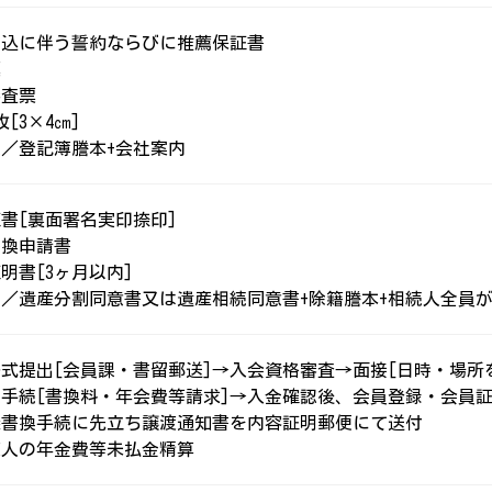
申込に伴う誓約ならびに推薦保証書
票
審査票
枚[3×4㎝]
／登記簿謄本+会社案内
書[裏面署名実印捺印]
書換申請書
明書[3ヶ月以内]
／遺産分割同意書又は遺産相続同意書+除籍謄本+相続人全員
式提出[会員課・書留郵送]→入会資格審査→面接[日時・場所を
手続[書換料・年会費等請求]→入金確認後、会員登録・会員証券
義書換手続に先立ち譲渡通知書を内容証明郵便にて送付
渡人の年金費等未払金精算