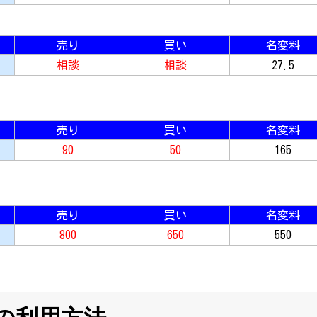
売り
買い
名変料
相談
相談
27.5
売り
買い
名変料
90
50
165
売り
買い
名変料
800
650
550