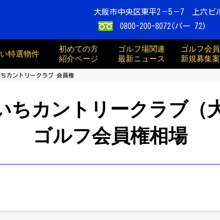
大阪市中央区東平2－5－7 上六ビ
0800-200-8072(パー 72)
初めての方
ゴルフ場関連
ゴルフ会員
買い特選物件
紹介ページ
最新ニュース
新規募集案
ちカントリークラブ 会員権
いちカントリークラブ（
ゴルフ会員権相場