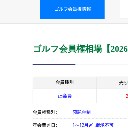
ゴルフ会員権情報
ゴルフ会員権相場【2026
会員種別
売
正会員
会員権種別:
預託金制
年会費〆日:
1～12月〆 継承不可