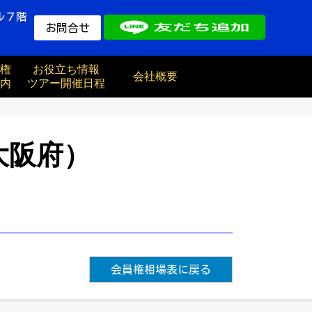
ル７階
お問合せ
権
お役立ち情報
会社概要
内
ツアー開催日程
大阪府）
会員権相場表に戻る