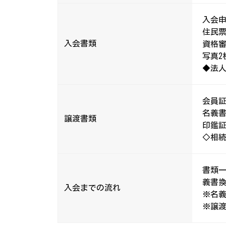
入会
住民
入会書類
資格
写真2
◆法人
会員証
名義
譲渡書類
印鑑証
◇相続
書類一
義書換
入会までの流れ
※名
※譲