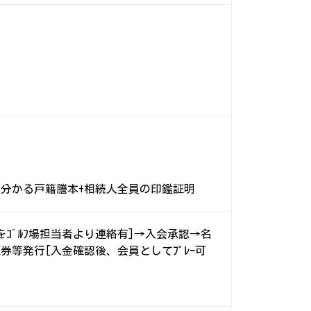
が分かる戸籍謄本+相続人全員の印鑑証明
ｺﾞﾙﾌ場担当者より連絡有]→入会承認→名
等発行[入金確認後、会員としてﾌﾟﾚｰ可