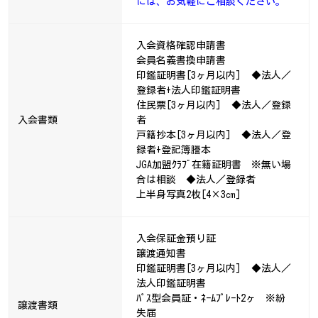
には、お気軽にご相談ください。
入会資格確認申請書
会員名義書換申請書
印鑑証明書[3ヶ月以内] ◆法人／
登録者+法人印鑑証明書
住民票[3ヶ月以内] ◆法人／登録
入会書類
者
戸籍抄本[3ヶ月以内] ◆法人／登
録者+登記簿謄本
JGA加盟ｸﾗﾌﾞ在籍証明書 ※無い場
合は相談 ◆法人／登録者
上半身写真2枚[4×3㎝]
入会保証金預り証
譲渡通知書
印鑑証明書[3ヶ月以内] ◆法人／
法人印鑑証明書
ﾊﾟｽ型会員証・ﾈｰﾑﾌﾟﾚｰﾄ2ヶ ※紛
譲渡書類
失届