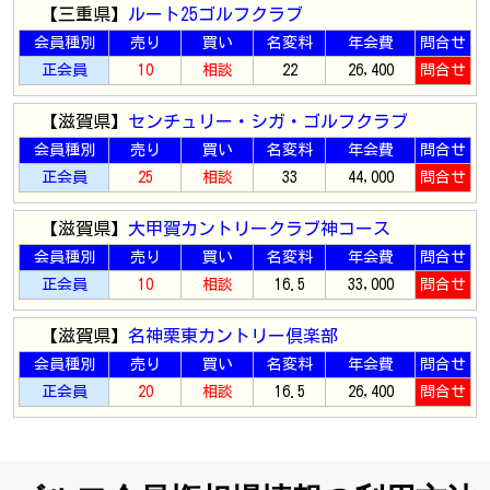
【三重県】
ルート25ゴルフクラブ
会員種別
売り
買い
名変料
年会費
問合せ
正会員
10
相談
22
26,400
問合せ
【滋賀県】
センチュリー・シガ・ゴルフクラブ
会員種別
売り
買い
名変料
年会費
問合せ
正会員
25
相談
33
44,000
問合せ
【滋賀県】
大甲賀カントリークラブ神コース
会員種別
売り
買い
名変料
年会費
問合せ
正会員
10
相談
16.5
33,000
問合せ
【滋賀県】
名神栗東カントリー倶楽部
会員種別
売り
買い
名変料
年会費
問合せ
正会員
20
相談
16.5
26,400
問合せ