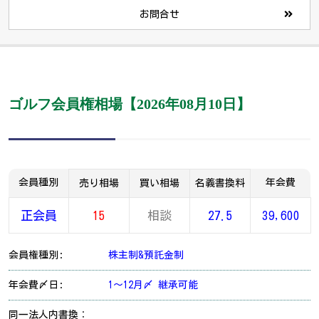
お問合せ
ゴルフ会員権相場【2026年08月10日】
会員種別
年会費
売り相場
買い相場
名義書換料
正会員
15
相談
27.5
39,600
会員権種別:
株主制&預託金制
年会費〆日:
1～12月〆 継承可能
同一法人内書換：