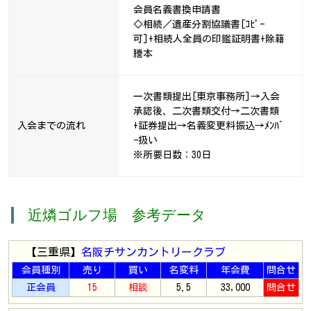
会員名義書換申請書
◇相続／遺産分割協議書[ｺﾋﾟｰ
可]+相続人全員の印鑑証明書+除籍
謄本
一次書類提出[東京事務所]→入会
承認後、二次書類交付→二次書類
入会までの流れ
+証券提出→名義変更料振込→ﾒﾝﾊﾞ
ｰ扱い
※所要日数：30日
近燐ゴルフ場 参考データ
【三重県】
名阪チサンカントリークラブ
会員種別
売り
買い
名変料
年会費
問合せ
正会員
15
相談
5.5
33,000
問合せ