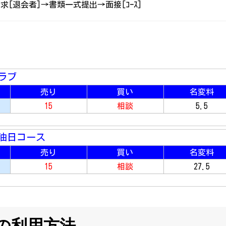
求[退会者]→書類一式提出→面接[ｺｰｽ]
ラブ
売り
買い
名変料
15
相談
5.5
油日コース
売り
買い
名変料
15
相談
27.5
の利用方法