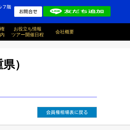
ル７階
お問合せ
権
お役立ち情報
会社概要
内
ツアー開催日程
重県）
会員権相場表に戻る