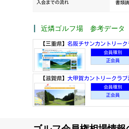
入会までの流れ
書類請
近燐ゴルフ場 参考データ
【三重県】
名阪チサンカントリーク
会員種別
正会員
【滋賀県】
大甲賀カントリークラブ
会員種別
正会員
ゴルフ会員権相場情報