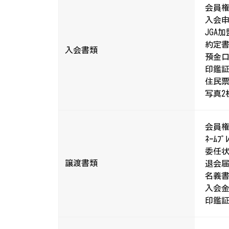
会員
入会
JGA
約定
入会書類
預金
印鑑証
住民
写真2枚
会員権
ﾈｰﾑﾌ
委任状
譲渡書類
退会
名義
入会金
印鑑