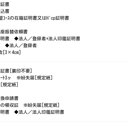
権証書
申込書
加盟ｺｰｽの在籍証明書又はH'cp証明書
書
口座振替依頼書
明書 ◆法人／登録者+法人印鑑証明書
票 ◆法人／登録者
[3×4cm]
証書[裏印不要]
ﾟﾚｰﾄ3ヶ ※紛失届[規定紙]
[規定紙]
届
書換申請書
の領収証 ※紛失届[規定紙]
証明書 ◆法人／法人印鑑証明書