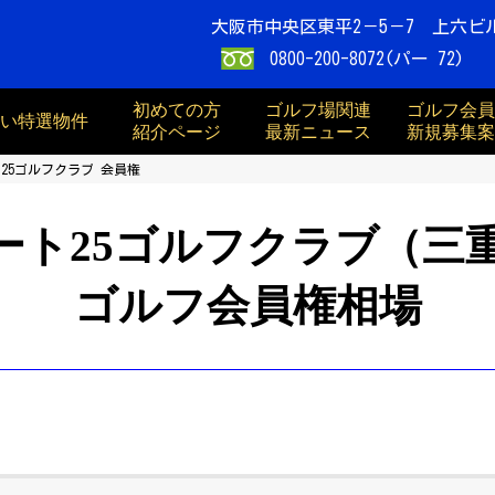
大阪市中央区東平2－5－7 上六ビ
0800-200-8072(パー 72)
初めての方
ゴルフ場関連
ゴルフ会員
買い特選物件
紹介ページ
最新ニュース
新規募集案
25ゴルフクラブ 会員権
ート25ゴルフクラブ（三
ゴルフ会員権相場