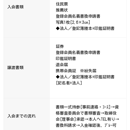
住民票
入会書類
推薦状
登録会員名義書換申請書
写真1枚[2.6×3㎝]
◆法人／登記簿謄本+印鑑証明書
証券
登録会員名義書換申請書
印鑑証明書
退会届
譲渡書類
携帯会員証 ※紛失届
◆法人／登記簿謄本+印鑑証明書
[記名者+法人]
書類一式持参[事前連絡・ｺｰｽ]→資
格審査委員会で書類審査→取締役
入会までの流れ
会[理事会]承認→本人へTEL有り→
書換料請求→入金確認後、ﾌﾟﾚｰ可