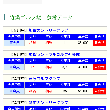
近燐ゴルフ場 参考データ
【石川県】
加賀カントリークラブ
会員種別
売り
買い
名変料
年会費
問合せ
正会員
相談
相談
11
33,000
問合せ
【石川県】
加賀セントラルゴルフ倶楽部
会員種別
売り
買い
名変料
年会費
問合せ
正会員
15
相談
8.8
33,000
問合せ
【福井県】
芦原ゴルフクラブ
会員種別
売り
買い
名変料
年会費
問合せ
正会員
相談
相談
55
55,000
問合せ
【福井県】
越前カントリークラブ
会員種別
売り
買い
名変料
年会費
問合せ