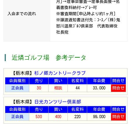
月]→理事会審査→理事長面接→名
義書換料納付→ﾌﾟﾚｰ可
入会までの流れ
※審査期間[申込時より約1ヶ月]
※譲渡通知書送付先：ｺｰｽ／(株)鬼
怒川温泉ｺﾞﾙﾌ倶楽部 代表取締役
社長宛
近燐ゴルフ場 参考データ
【栃木県】
杉ノ郷カントリークラブ
会員種別
売り
買い
名変料
年会費
問合せ
正会員
30
相談
44
33,000
問合せ
【栃木県】
日光カンツリー倶楽部
会員種別
売り
買い
名変料
年会費
問合せ
正会員
530
400
220
99,000
問合せ