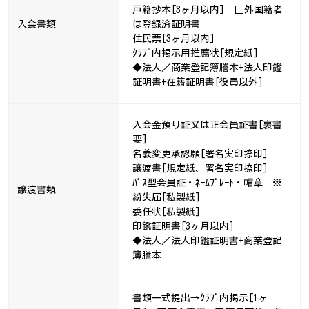
戸籍抄本[3ヶ月以内] □外国籍者
入会書類
は登録済証明書
住民票[3ヶ月以内]
ｸﾗﾌﾞ内掲示用推薦状[規定紙]
◆法人／商業登記簿謄本+法人印鑑
証明書+在籍証明書[役員以外]
入会金預り証又は正会員証書[裏書
要]
名義変更承認願[署名実印捺印]
譲渡書[規定紙、署名実印捺印]
ﾊﾟｽ型会員証・ﾈｰﾑﾌﾟﾚｰﾄ・帽章 ※
譲渡書類
紛失届[私製紙]
委任状[私製紙]
印鑑証明書[3ヶ月以内]
◆法人／法人印鑑証明書+商業登記
簿謄本
書類一式提出→ｸﾗﾌﾞ内掲示[1ヶ