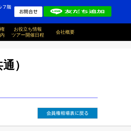
ル７階
お問合せ
権
お役立ち情報
会社概要
内
ツアー開催日程
共通）
会員権相場表に戻る