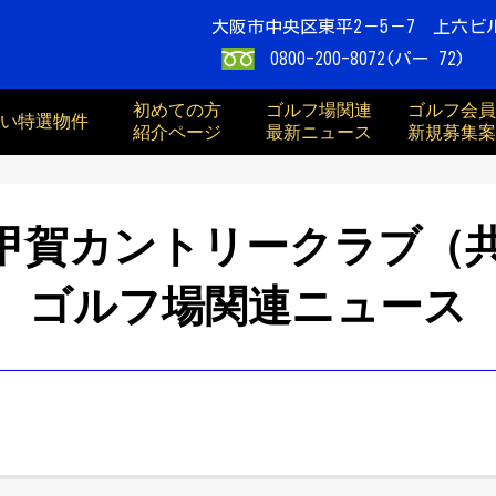
大阪市中央区東平2－5－7 上六ビ
0800-200-8072(パー 72)
初めての方
ゴルフ場関連
ゴルフ会員
買い特選物件
紹介ページ
最新ニュース
新規募集案
甲賀カントリークラブ（
ゴルフ場関連ニュース