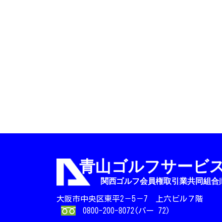
大阪市中央区東平2－5－7 上六ビル７階
0800-200-8072(パー 72)