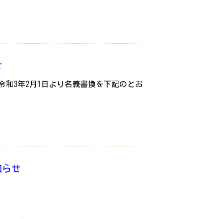
せ
令和3年2月1日より名義書換を下記のとお
知らせ