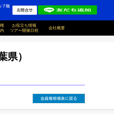
ル７階
お問合せ
権
お役立ち情報
会社概要
内
ツアー開催日程
葉県）
会員権相場表に戻る