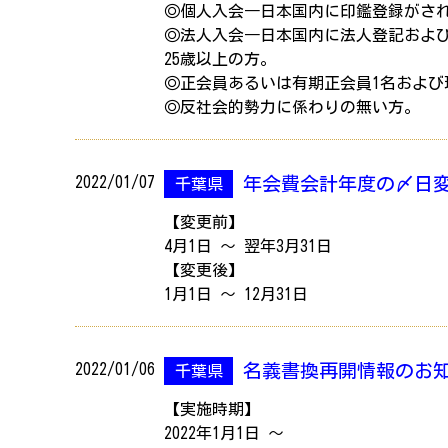
◎個人入会―日本国内に印鑑登録がされ
◎法人入会―日本国内に法人登記およ
25歳以上の方。
◎正会員あるいは有期正会員1名および
◎反社会的勢力に係わりの無い方。
2022/01/07
年会費会計年度の〆日
千葉県
【変更前】
4月1日 ～ 翌年3月31日
【変更後】
1月1日 ～ 12月31日
2022/01/06
名義書換再開情報のお
千葉県
【実施時期】
2022年1月1日 ～