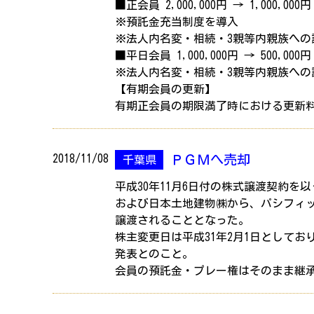
■正会員 2,000,000円 → 1,000,00
※預託金充当制度を導入
※法人内名変・相続・3親等内親族への譲渡
■平日会員 1,000,000円 → 500,00
※法人内名変・相続・3親等内親族への譲渡
【有期会員の更新】
有期正会員の期限満了時における更新料は、
2018/11/08
ＰＧＭへ売却
千葉県
平成30年11月6日付の株式譲渡契約
および日本土地建物㈱から、パシフィ
譲渡されることとなった。
株主変更日は平成31年2月1日として
発表とのこと。
会員の預託金・プレー権はそのまま継