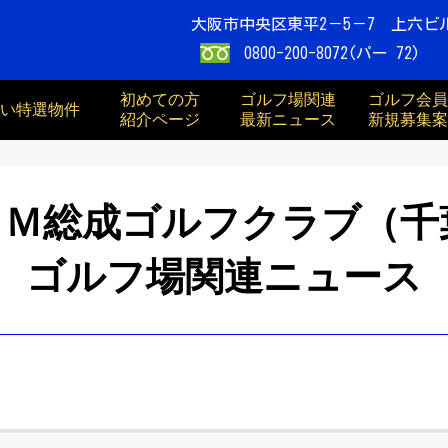
大阪市中央区東平2－5－7 上六ビ
0800-200-8072(パー 72)
初めての方
ゴルフ場関連
ゴルフ会員
買い特選物件
紹介ページ
最新ニュース
新規募集案
ＧＭ総成ゴルフクラブ（千
ゴルフ場関連ニュース