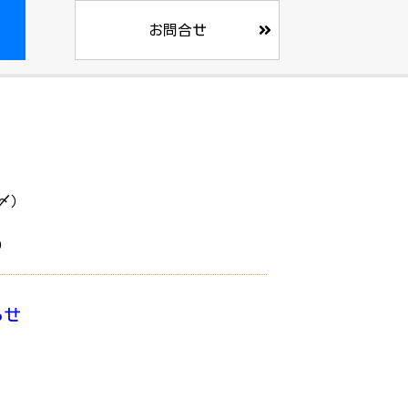
お問合せ
月〆）
込）
らせ