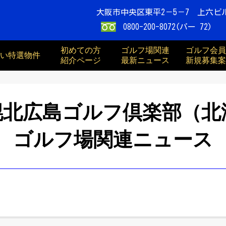
大阪市中央区東平2－5－7 上六ビ
0800-200-8072(パー 72)
初めての方
ゴルフ場関連
ゴルフ会員
買い特選物件
紹介ページ
最新ニュース
新規募集案
幌北広島ゴルフ倶楽部（北
ゴルフ場関連ニュース