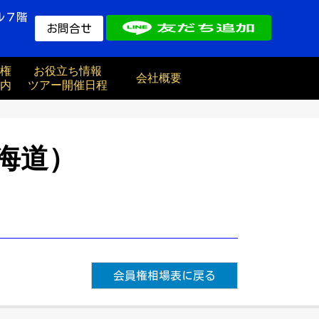
ル７階
お問合せ
権
お役立ち情報
会社概要
内
ツアー開催日程
海道）
会員権相場表に戻る