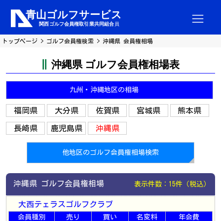
トップページ
ゴルフ会員権検索
沖縄県 会員権相場
沖縄県 ゴルフ会員権相場表
九州・沖縄地区の相場
福岡県
大分県
佐賀県
宮城県
熊本県
長崎県
鹿児島県
沖縄県
他地区のゴルフ会員権相場検索
沖縄県 ゴルフ会員権相場
表示件数：15件（税込）
大西テェラスゴルフクラブ
会員種別
売り
買い
名変料
年会費