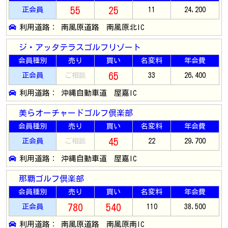
55
25
正会員
11
24,200
利用道路： 南風原道路 南風原北IC
ジ・アッタテラスゴルフリゾート
会員種別
売り
買い
名変料
年会費
65
正会員
ご相談
33
26,400
利用道路： 沖縄自動車道 屋嘉IC
美らオーチャードゴルフ倶楽部
会員種別
売り
買い
名変料
年会費
45
正会員
ご相談
22
29,700
利用道路： 沖縄自動車道 屋嘉IC
那覇ゴルフ倶楽部
会員種別
売り
買い
名変料
年会費
780
540
正会員
110
38,500
利用道路： 南風原道路 南風原南IC