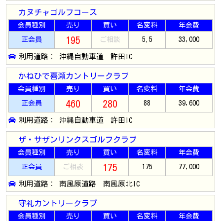
カヌチャゴルフコース
会員種別
売り
買い
名変料
年会費
195
正会員
ご相談
5.5
33,000
利用道路： 沖縄自動車道 許田IC
かねひで喜瀬カントリークラブ
会員種別
売り
買い
名変料
年会費
460
280
正会員
88
39,600
利用道路： 沖縄自動車道 許田IC
ザ・サザンリンクスゴルフクラブ
会員種別
売り
買い
名変料
年会費
175
正会員
ご相談
175
77,000
利用道路： 南風原道路 南風原北IC
守礼カントリークラブ
会員種別
売り
買い
名変料
年会費