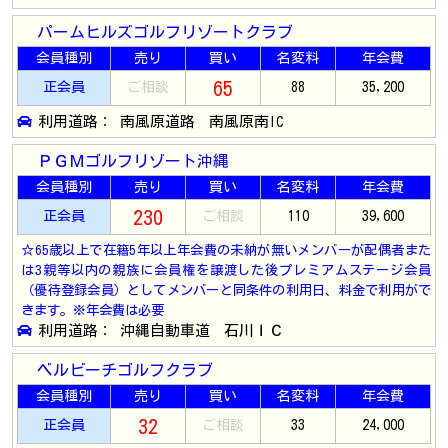
パームヒルズゴルフリゾートクラブ
会員種別
売り
買い
名変料
年会費
65
正会員
ご相談
88
35,200
利用道路： 南風原道路 南風原南IC
ＰＧＭゴルフリゾート沖縄
会員種別
売り
買い
名変料
年会費
230
正会員
ご相談
110
39,600
☆65歳以上で在籍5年以上年会費の未納が無いメンバーが配偶者また
は3親等以内の親族に会員権を譲渡した後プレミアムステージ会員
（優待登録会員）としてメンバーと同条件の利用日、料金で利用がで
きます。※年会費は必要
利用道路： 沖縄自動車道 石川ＩＣ
ベルビーチゴルフクラブ
会員種別
売り
買い
名変料
年会費
32
正会員
ご相談
33
24,000