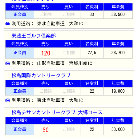
会員種別
売り
買い
名変料
年会費
正会員
ご相談
ご相談
33
38,500
利用道路： 東北自動車道 大和IC
東蔵王ゴルフ倶楽部
会員種別
売り
買い
名変料
年会費
120
正会員
ご相談
27.5
38,700
利用道路： 山形自動車道 宮城川崎IC
松島国際カントリークラブ
会員種別
売り
買い
名変料
年会費
正会員
ご相談
ご相談
22
19,800
利用道路： 東北自動車道 大和IC
松島チサンカントリークラブ 大郷コース
会員種別
売り
買い
名変料
年会費
30
正会員
ご相談
22
33,000