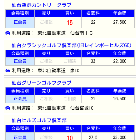
仙台空港カントリークラブ
会員種別
売り
買い
名変料
年会費
15
正会員
ご相談
22
27,500
利用道路： 東北自動車道 仙台南ＩＣ
仙台クラシックゴルフ倶楽部(旧レインボーヒルズGC)
会員種別
売り
買い
名変料
年会費
正会員
ご相談
ご相談
33
22,000
利用道路： 東北自動車道 泉IC
仙台グリーンゴルフクラブ
会員種別
売り
買い
名変料
年会費
正会員
ご相談
ご相談
22
16,500
利用道路： 東北自動車道 仙台宮城IC
仙台ヒルズゴルフ倶楽部
会員種別
売り
買い
名変料
年会費
10
正会員
ご相談
27.5
33,000