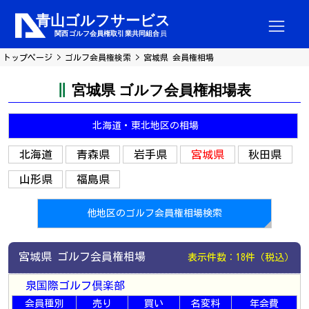
トップページ
ゴルフ会員権検索
宮城県 会員権相場
宮城県 ゴルフ会員権相場表
北海道・東北地区の相場
北海道
青森県
岩手県
宮城県
秋田県
山形県
福島県
他地区のゴルフ会員権相場検索
宮城県 ゴルフ会員権相場
表示件数：18件（税込）
泉国際ゴルフ倶楽部
会員種別
売り
買い
名変料
年会費