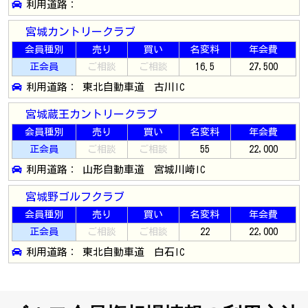
利用道路：
宮城カントリークラブ
会員種別
売り
買い
名変料
年会費
正会員
ご相談
ご相談
16.5
27,500
利用道路： 東北自動車道 古川IC
宮城蔵王カントリークラブ
会員種別
売り
買い
名変料
年会費
正会員
ご相談
ご相談
55
22,000
利用道路： 山形自動車道 宮城川崎IC
宮城野ゴルフクラブ
会員種別
売り
買い
名変料
年会費
正会員
ご相談
ご相談
22
22,000
利用道路： 東北自動車道 白石IC