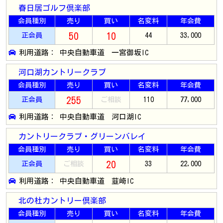
春日居ゴルフ倶楽部
会員種別
売り
買い
名変料
年会費
50
10
正会員
44
33,000
利用道路： 中央自動車道 一宮御坂IC
河口湖カントリークラブ
会員種別
売り
買い
名変料
年会費
255
正会員
ご相談
110
77,000
利用道路： 中央自動車道 河口湖IC
カントリークラブ・グリーンバレイ
会員種別
売り
買い
名変料
年会費
20
正会員
ご相談
33
22,000
利用道路： 中央自動車道 韮崎IC
北の杜カントリー倶楽部
会員種別
売り
買い
名変料
年会費