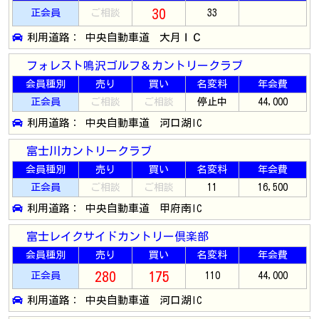
30
正会員
ご相談
33
利用道路： 中央自動車道 大月ＩＣ
フォレスト鳴沢ゴルフ＆カントリークラブ
会員種別
売り
買い
名変料
年会費
正会員
ご相談
ご相談
停止中
44,000
利用道路： 中央自動車道 河口湖IC
富士川カントリークラブ
会員種別
売り
買い
名変料
年会費
正会員
ご相談
ご相談
11
16,500
利用道路： 中央自動車道 甲府南IC
富士レイクサイドカントリー倶楽部
会員種別
売り
買い
名変料
年会費
280
175
正会員
110
44,000
利用道路： 中央自動車道 河口湖IC