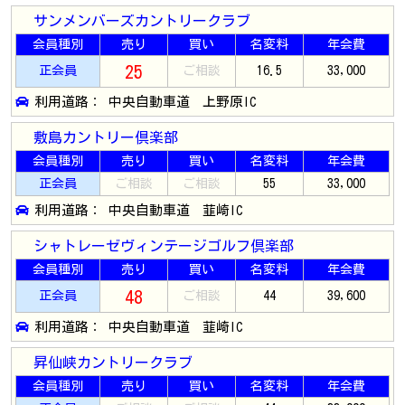
サンメンバーズカントリークラブ
会員種別
売り
買い
名変料
年会費
25
正会員
ご相談
16.5
33,000
利用道路： 中央自動車道 上野原IC
敷島カントリー倶楽部
会員種別
売り
買い
名変料
年会費
正会員
ご相談
ご相談
55
33,000
利用道路： 中央自動車道 韮崎IC
シャトレーゼヴィンテージゴルフ倶楽部
会員種別
売り
買い
名変料
年会費
48
正会員
ご相談
44
39,600
利用道路： 中央自動車道 韮崎IC
昇仙峡カントリークラブ
会員種別
売り
買い
名変料
年会費