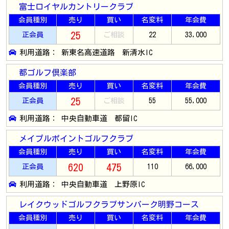
富士ロイヤルカントリークラブ
会員種別
売り
買い
名変料
年会費
25
正会員
ご相談
22
33,000
利用道路： 新東名高速道路 新清水IC
都ゴルフ倶楽部
会員種別
売り
買い
名変料
年会費
25
正会員
ご相談
55
55,000
利用道路： 中央自動車道 都留IC
メイプルポイントゴルフクラブ
会員種別
売り
買い
名変料
年会費
620
475
正会員
110
66,000
利用道路： 中央自動車道 上野原IC
レイクウッドゴルフクラブサンパーク明野コース
会員種別
売り
買い
名変料
年会費