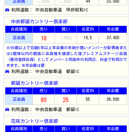
正会員
ご相談
ご相談
44
33,000
利用道路： 中央自動車道 甲府昭和IC
中央都留カントリー倶楽部
会員種別
売り
買い
名変料
年会費
18
正会員
ご相談
16.5
37,400
☆65歳以上で在籍5年以上年会費の未納が無いメンバーが配偶者また
は3親等以内の親族に会員権を譲渡した後プレミアムステージ会員
（優待登録会員）としてメンバーと同条件の利用日、料金で利用がで
きます。※年会費は要
利用道路： 中央自動車道 都留IC
都留カントリー倶楽部
会員種別
売り
買い
名変料
年会費
80
25
正会員
55
38,500
利用道路： 中央自動車道 都留IC
花咲カントリー倶楽部
会員種別
売り
買い
名変料
年会費