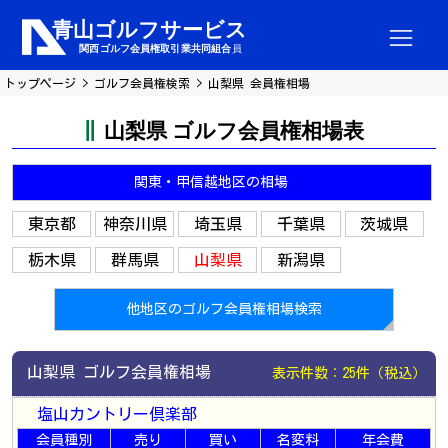
トップページ
ゴルフ会員権検索
山梨県 会員権相場
山梨県 ゴルフ会員権相場表
関東・甲信越地区の相場
東京都
神奈川県
埼玉県
千葉県
茨城県
栃木県
群馬県
山梨県
新潟県
他地区のゴルフ会員権相場検索
山梨県 ゴルフ会員権相場
表示件数：25件（税込）
塩山カントリー倶楽部
会員種別
売り
買い
名変料
年会費