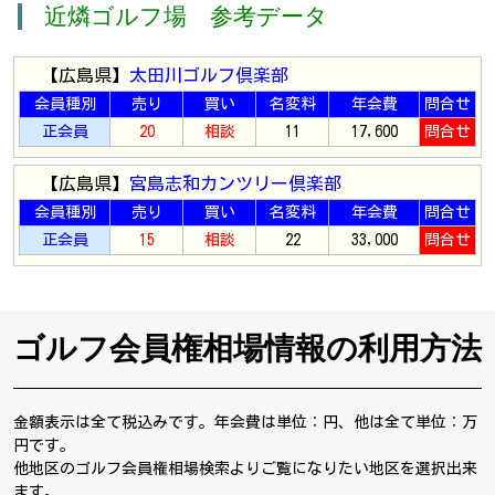
近燐ゴルフ場 参考データ
【広島県】
太田川ゴルフ倶楽部
会員種別
売り
買い
名変料
年会費
問合せ
正会員
20
相談
11
17,600
問合せ
【広島県】
宮島志和カンツリー倶楽部
会員種別
売り
買い
名変料
年会費
問合せ
正会員
15
相談
22
33,000
問合せ
ゴルフ会員権相場情報の利用方法
金額表示は全て税込みです。年会費は単位：円、他は全て単位：万
円です。
他地区のゴルフ会員権相場検索よりご覧になりたい地区を選択出来
ます。