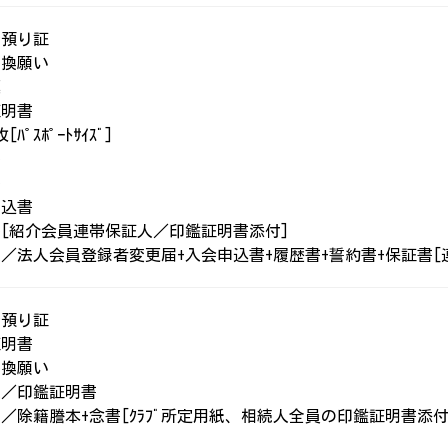
金預り証
書換願い
票
証明書
[ﾊﾟｽﾎﾟｰﾄｻｲｽﾞ]
書
書
申込書
[紹介会員連帯保証人／印鑑証明書添付]
／法人会員登録者変更届+入会申込書+履歴書+誓約書+保証書[
金預り証
証明書
書換願い
人／印鑑証明書
／除籍謄本+念書[ｸﾗﾌﾞ所定用紙、相続人全員の印鑑証明書添付