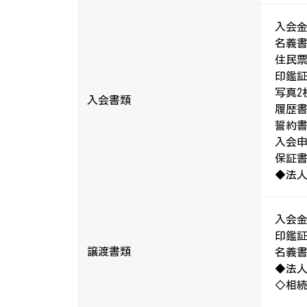
入会
名義
住民
印鑑
写真2枚
入会書類
履歴
誓約
入会
保証書
◆法人
入会
印鑑
譲渡書類
名義
◆法
◇相続