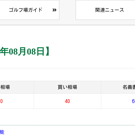
ゴルフ場ガイド
関連ニュース
年08月08日】
り相場
買い相場
名義
70
40
6
可能