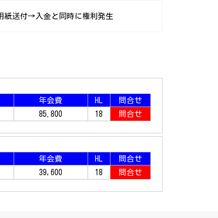
込用紙送付→入金と同時に権利発生
年会費
HL
問合せ
85.800
18
問合せ
年会費
HL
問合せ
39,600
18
問合せ