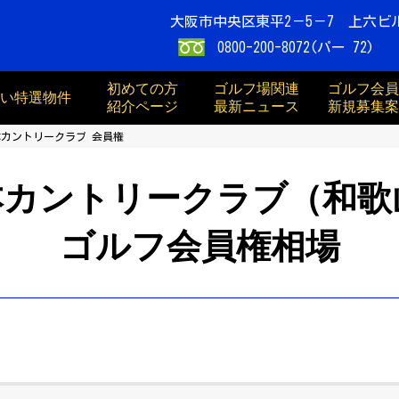
大阪市中央区東平2－5－7 上六ビ
0800-200-8072(パー 72)
初めての方
ゴルフ場関連
ゴルフ会員
買い特選物件
紹介ページ
最新ニュース
新規募集案
本カントリークラブ 会員権
本カントリークラブ（和歌
ゴルフ会員権相場