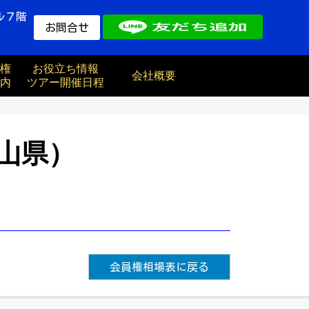
ル７階
お問合せ
権
お役立ち情報
会社概要
内
ツアー開催日程
山県）
会員権相場表に戻る