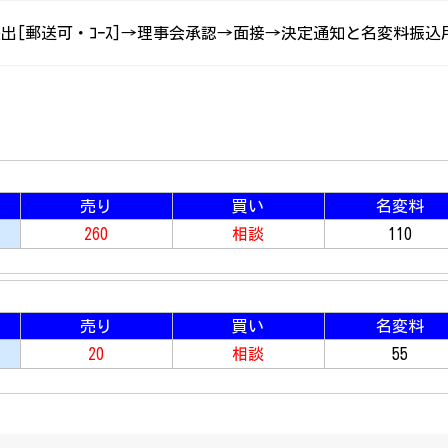
出[郵送可・ｺｰｽ]→理事会承認→面接→決定通知と名変料振
売り
買い
名変料
260
相談
110
売り
買い
名変料
20
相談
55