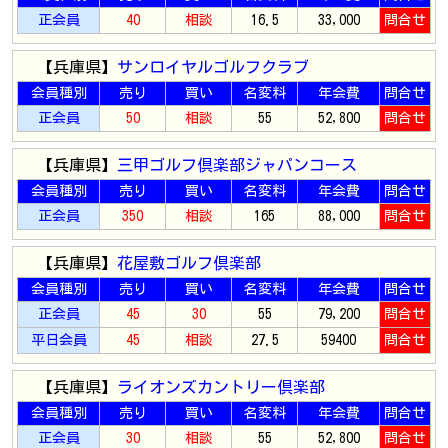
正会員
40
相談
16.5
33,000
問合せ
【兵庫県】
サンロイヤルゴルフクラブ
会員種別
売り
買い
名変料
年会費
問合せ
正会員
50
相談
55
52,800
問合せ
【兵庫県】
三甲ゴルフ倶楽部ジャパンコース
会員種別
売り
買い
名変料
年会費
問合せ
正会員
350
相談
165
88,000
問合せ
【兵庫県】
花屋敷ゴルフ倶楽部
会員種別
売り
買い
名変料
年会費
問合せ
正会員
45
30
55
79,200
問合せ
平日会員
45
相談
27.5
59400
問合せ
【兵庫県】
ライオンズカントリー倶楽部
会員種別
売り
買い
名変料
年会費
問合せ
正会員
30
相談
55
52,800
問合せ