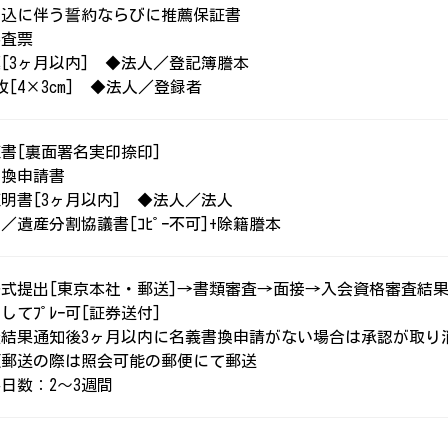
申込に伴う誓約ならびに推薦保証書
審査票
[3ヶ月以内] ◆法人／登記簿謄本
枚[4×3cm] ◆法人／登録者
書[裏面署名実印捺印]
書換申請書
明書[3ヶ月以内] ◆法人／法人
／遺産分割協議書[ｺﾋﾟｰ不可]+除籍謄本
一式提出[東京本社・郵送]→書類審査→面接→入会資格審査結
してﾌﾟﾚｰ可[証券送付]
査結果通知後3ヶ月以内に名義書換申請がない場合は承認が取り
類郵送の際は照会可能の郵便にて郵送
日数：2～3週間