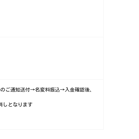
果のご通知送付→名変料振込→入金確認後、
消しとなります