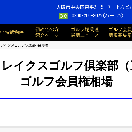
大阪市中央区東平2－5－7 上六ビ
0800-200-8072(パー 72)
初めての方
ゴルフ場関連
ゴルフ会員
買い特選物件
紹介ページ
最新ニュース
新規募集案
レイクスゴルフ倶楽部 会員権
トレイクスゴルフ倶楽部（
ゴルフ会員権相場