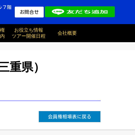
ル７階
お問合せ
権
お役立ち情報
会社概要
内
ツアー開催日程
三重県）
会員権相場表に戻る