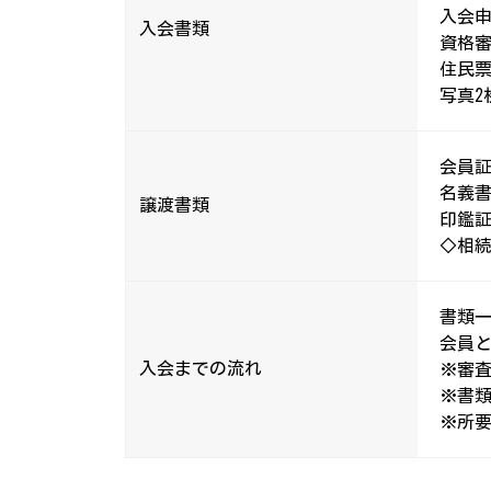
入会
入会書類
資格
住民票
写真2
会員証
名義
譲渡書類
印鑑証
◇相続
書類
会員と
入会までの流れ
※審
※書
※所要