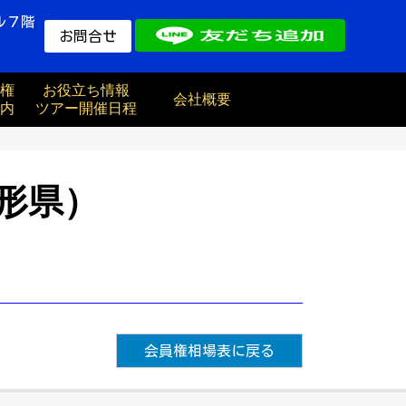
ル７階
お問合せ
権
お役立ち情報
会社概要
内
ツアー開催日程
形県）
会員権相場表に戻る