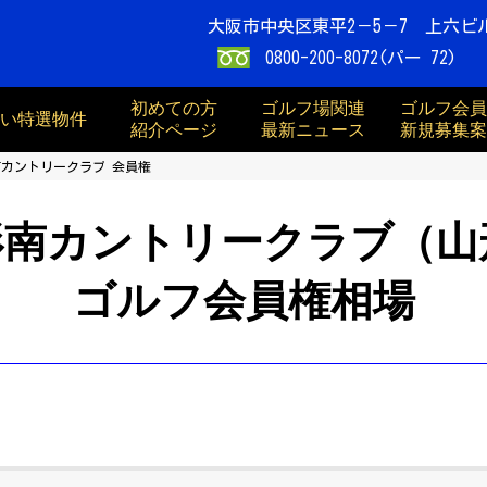
大阪市中央区東平2－5－7 上六ビ
0800-200-8072(パー 72)
初めての方
ゴルフ場関連
ゴルフ会員
買い特選物件
紹介ページ
最新ニュース
新規募集案
カントリークラブ 会員権
形南カントリークラブ（山
ゴルフ会員権相場