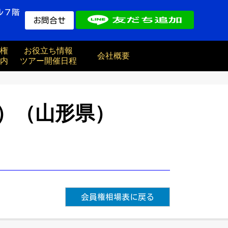
ル７階
お問合せ
権
お役立ち情報
会社概要
内
ツアー開催日程
）（山形県）
会員権相場表に戻る