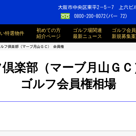
大阪市中央区東平2－5－7 上六ビ
0800-200-8072(パー 72)
初めての方
ゴルフ場関連
ゴルフ会員
買い特選物件
紹介ページ
最新ニュース
新規募集案
ゴルフ倶楽部（マーブ月山ＧＣ） 会員権
フ倶楽部（マーブ月山ＧＣ
ゴルフ会員権相場