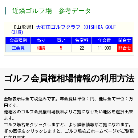
近燐ゴルフ場 参考データ
【山形県】
大石田ゴルフクラブ（OISHIDA GOLF
CLUB）
会員種別
売り
買い
名変料
年会費
問合せ
正会員
相談
5
22
11,000
問合せ
ゴルフ会員権相場情報の利用方法
金額表示は全て税込みです。年会費は単位：円、他は全て単位：万
円です。
他地区のゴルフ会員権相場検索よりご覧になりたい地区を選択出来
ます。
ゴルフ場名をクリックしますと、より詳細情報がご覧になれます。
HPの画像をクリックしますと、ゴルフ場公式ホームページがご覧頂
になれます。