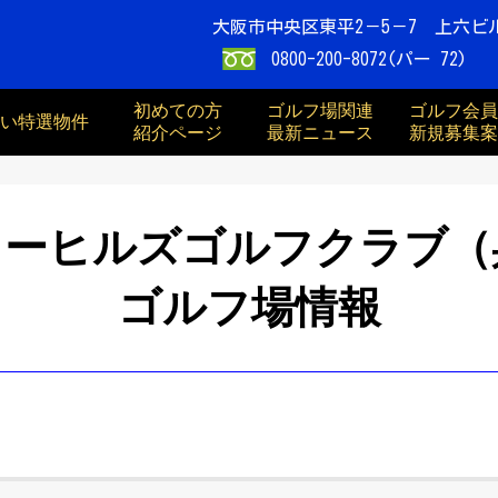
大阪市中央区東平2－5－7 上六ビ
0800-200-8072(パー 72)
初めての方
ゴルフ場関連
ゴルフ会員
買い特選物件
紹介ページ
最新ニュース
新規募集案
リーヒルズゴルフクラブ（
ゴルフ場情報