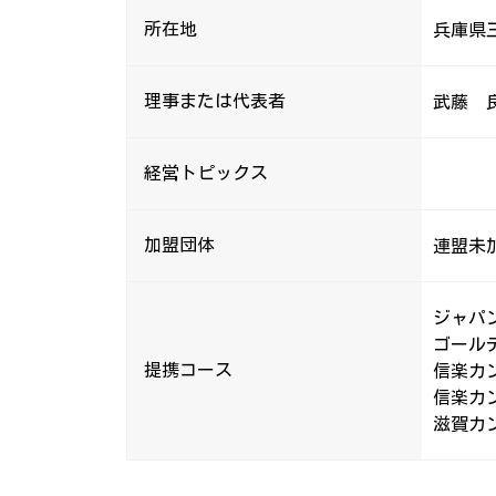
所在地
兵庫県三
理事または代表者
武藤 
経営トピックス
加盟団体
連盟未
ジャパン
ゴールデ
提携コース
信楽カン
信楽カン
滋賀カン