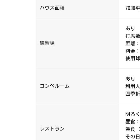
ハウス面積
703
あり
打席数
練習場
距離：
料金：
使用
あり
コンペルーム
利用
四季
明る
昼食
レストラン
朝食
その