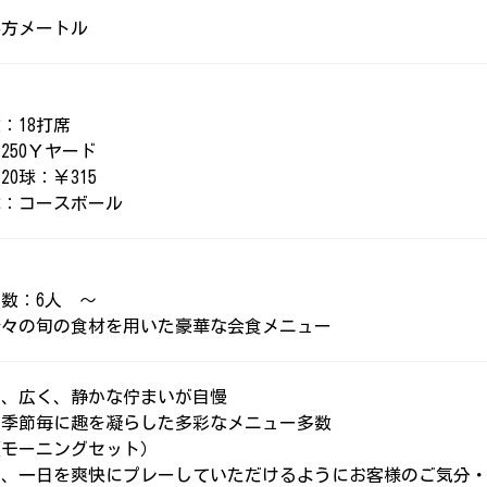
8平方メートル
：18打席
250Ｙヤード
20球：￥315
球：コースボール
人数：6人 ～
折々の旬の食材を用いた豪華な会食メニュー
く、広く、静かな佇まいが自慢
：季節毎に趣を凝らした多彩なメニュー多数
（モーニングセット）
日、一日を爽快にプレーしていただけるようにお客様のご気分