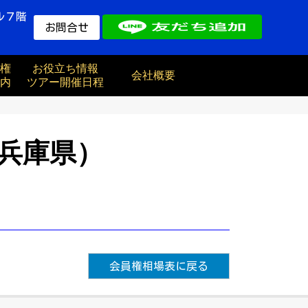
ル７階
お問合せ
権
お役立ち情報
会社概要
内
ツアー開催日程
兵庫県）
会員権相場表に戻る