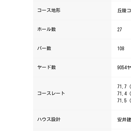
コース地形
丘陵
ホール数
27
パー数
108
ヤード数
9054
71.
コースレート
71.
71.
ハウス設計
安井