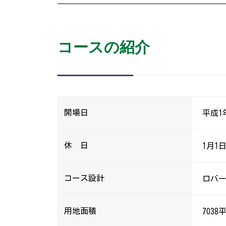
コースの紹介
開場日
平成1
休 日
1月1
コース設計
ロバー
用地面積
703