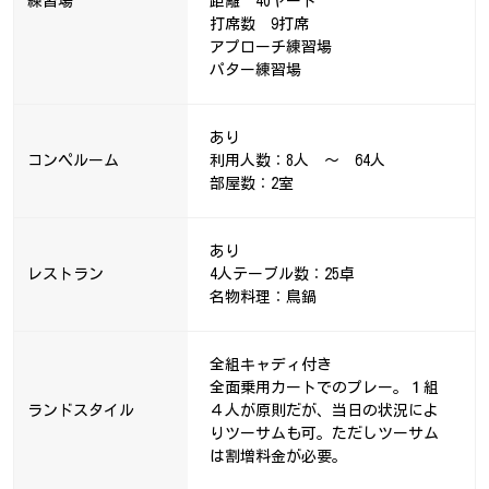
練習場
距離 40ヤード
打席数 9打席
アプローチ練習場
パター練習場
あり
コンペルーム
利用人数：8人 ～ 64人
部屋数：2室
あり
レストラン
4人テーブル数：25卓
名物料理：鳥鍋
全組キャディ付き
全面乗用カートでのプレー。１組
ランドスタイル
４人が原則だが、当日の状況によ
りツーサムも可。ただしツーサム
は割増料金が必要。