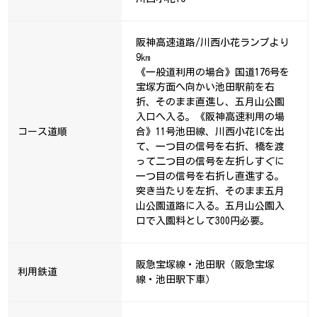
阪神高速道路/川西小花ランプより
9㎞
《一般道利用の場合》国道176号を
宝塚方面へ向かい池田駅前を右
折、そのまま直進し、五月山公園
入口へ入る。《阪神高速利用の場
コース道順
合》11号池田線、川西小花ICを出
て、一つ目の信号を右折、橋を渡
って二つ目の信号を左折しすぐに
一つ目の信号を右折し直進する。
突き当たりを左折、そのまま五月
山公園道路に入る。五月山公園入
口で入園料として300円必要。
阪急宝塚線・池田駅（阪急宝塚
利用鉄道
線・池田駅下車）